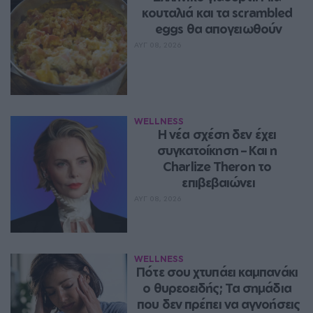
κουταλιά και τα scrambled 
eggs θα απογειωθούν
ΑΥΓ 08, 2026
WELLNESS
Η νέα σχέση δεν έχει 
συγκατοίκηση – Και η 
Charlize Theron το 
επιβεβαιώνει
ΑΥΓ 08, 2026
WELLNESS
Πότε σου χτυπάει καμπανάκι 
ο θυρεοειδής; Τα σημάδια 
που δεν πρέπει να αγνοήσεις