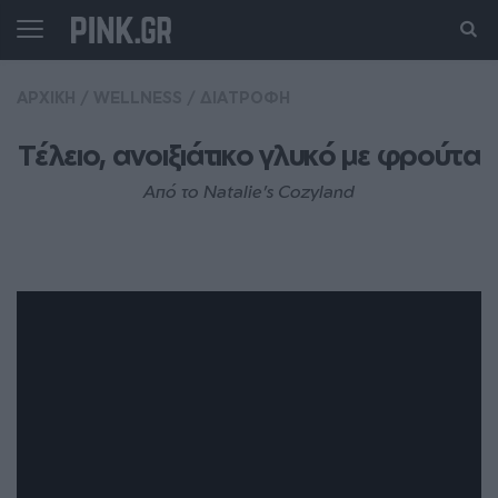
ΑΡΧΙΚΗ
/
WELLNESS
/
ΔΙΑΤΡΟΦΗ
Τέλειο, ανοιξιάτικο γλυκό με φρούτα
Από το Natalie's Cozyland