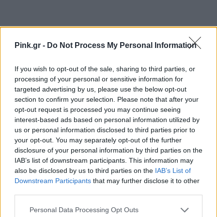
Pink.gr -
Do Not Process My Personal Information
If you wish to opt-out of the sale, sharing to third parties, or
Ακολουθήστε το Pink.gr στο
Google News
και
processing of your personal or sensitive information for
μάθετε πρώτοι
τα πιο hot νέα
.
targeted advertising by us, please use the below opt-out
section to confirm your selection. Please note that after your
Ακολουθήστε το Pink.gr και στο
Instagram
opt-out request is processed you may continue seeing
interest-based ads based on personal information utilized by
us or personal information disclosed to third parties prior to
your opt-out. You may separately opt-out of the further
disclosure of your personal information by third parties on the
IAB’s list of downstream participants. This information may
also be disclosed by us to third parties on the
IAB’s List of
ΔΙΑΦΗΜΙΣΗ
Downstream Participants
that may further disclose it to other
third parties.
Personal Data Processing Opt Outs