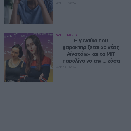
ΑΥΓ 08, 2026
WELLNESS
Η γυναίκα που 
χαρακτηρίζεται «ο νέος 
Αϊνστάιν» και το MIT 
παραλίγο να την ... χάσει
ΑΥΓ 08, 2026