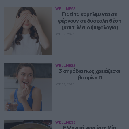
WELLNESS
Γιατί τα κομπλιμέντα σε 
φέρνουν σε δύσκολη θέση 
(και τι λέει η ψυχολογία)
ΑΥΓ 09, 2026
WELLNESS
3 σημάδια πως χρειάζεσαι 
βιταμίνη D
ΑΥΓ 09, 2026
WELLNESS
Ελληνικό γιαούρτι: Μία 