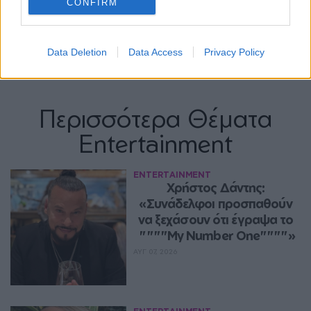
CONFIRM
Data Deletion
Data Access
Privacy Policy
Περισσότερα Θέματα
Entertainment
ENTERTAINMENT
Χρήστος Δάντης: 
«Συνάδελφοι προσπαθούν 
να ξεχάσουν ότι έγραψα το 
""""My Number One""""»
ΑΥΓ 07, 2026