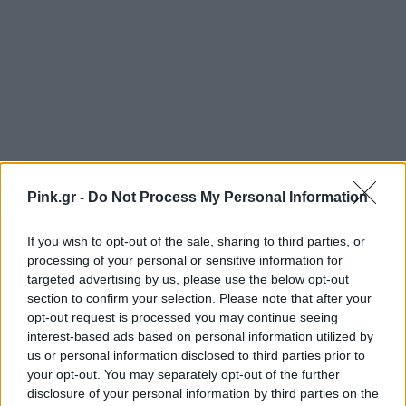
Pink.gr -
Do Not Process My Personal Information
If you wish to opt-out of the sale, sharing to third parties, or
processing of your personal or sensitive information for
targeted advertising by us, please use the below opt-out
section to confirm your selection. Please note that after your
opt-out request is processed you may continue seeing
Ακολουθήστε το Pink.gr στο
Google News
και
interest-based ads based on personal information utilized by
μάθετε πρώτοι
τα πιο hot νέα
.
us or personal information disclosed to third parties prior to
your opt-out. You may separately opt-out of the further
disclosure of your personal information by third parties on the
Ακολουθήστε το Pink.gr και στο
Instagram