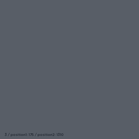
3 / position1: 175 / position2: 1310