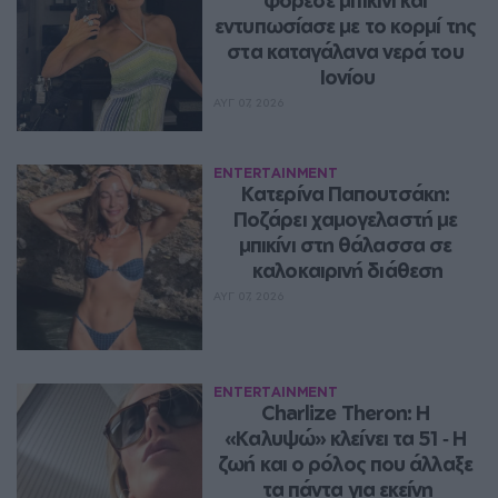
εντυπωσίασε με το κορμί της 
στα καταγάλανα νερά του 
Ιονίου
ΑΥΓ 07, 2026
ENTERTAINMENT
Κατερίνα Παπουτσάκη: 
Ποζάρει χαμογελαστή με 
μπικίνι στη θάλασσα σε 
καλοκαιρινή διάθεση
ΑΥΓ 07, 2026
ENTERTAINMENT
Charlize Theron: Η 
«Καλυψώ» κλείνει τα 51 ‑ H 
ζωή και ο ρόλος που άλλαξε 
τα πάντα για εκείνη