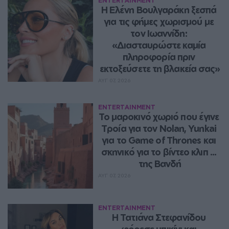
ENTERTAINMENT
Η Ελένη Βουλγαράκη ξεσπά 
για τις φήμες χωρισμού με 
τον Ιωαννίδη: 
«Διασταυρώστε καμία 
πληροφορία πριν 
εκτοξεύσετε τη βλακεία σας»
ΑΥΓ 07, 2026
ENTERTAINMENT
Το μαροκινό χωριό που έγινε 
Τροία για τον Nolan, Yunkai 
για το Game of Thrones και 
σκηνικό για το βίντεο κλιπ ... 
της Βανδή
ΑΥΓ 07, 2026
ENTERTAINMENT
Η Τατιάνα Στεφανίδου 
φόρεσε μπικίνι και 