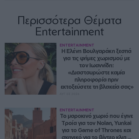
Περισσότερα Θέματα
Entertainment
ENTERTAINMENT
Η Ελένη Βουλγαράκη ξεσπά 
για τις φήμες χωρισμού με 
τον Ιωαννίδη: 
«Διασταυρώστε καμία 
πληροφορία πριν 
εκτοξεύσετε τη βλακεία σας»
ΑΥΓ 07, 2026
ENTERTAINMENT
Το μαροκινό χωριό που έγινε 
Τροία για τον Nolan, Yunkai 
για το Game of Thrones και 
σκηνικό για το βίντεο κλιπ ... 