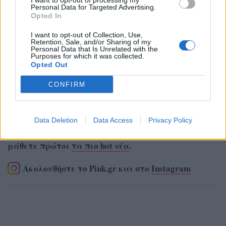
I want to opt-out of processing my
Personal Data for Targeted Advertising.
Opted In
I want to opt-out of Collection, Use,
Retention, Sale, and/or Sharing of my
Personal Data that Is Unrelated with the
Purposes for which it was collected.
Opted Out
CONFIRM
Data Deletion
Data Access
Privacy Policy
Ακολουθήστε το Pink.gr στο
Google News
και
μάθετε πρώτοι
τα πιο hot νέα
.
Ακολουθήστε το Pink.gr και στο
Instagram