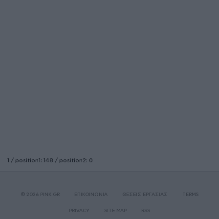
1 / position1: 148 / position2: 0
© 2026 PINK.GR
ΕΠΙΚΟΙΝΩΝΙΑ
ΘΕΣΕΙΣ ΕΡΓΑΣΙΑΣ
TERMS
PRIVACY
SITE MAP
RSS