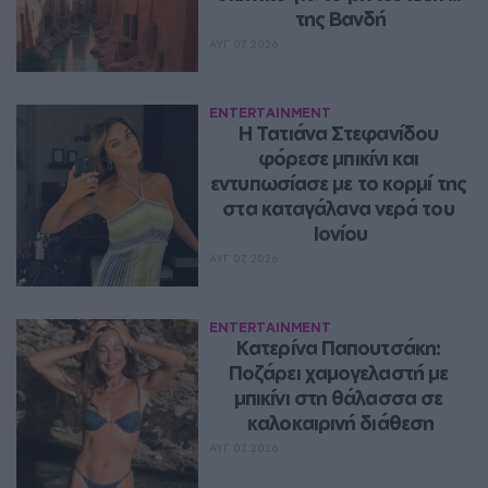
της Βανδή
ΑΥΓ 07, 2026
ENTERTAINMENT
Η Τατιάνα Στεφανίδου 
φόρεσε μπικίνι και 
εντυπωσίασε με το κορμί της 
στα καταγάλανα νερά του 
Ιονίου
ΑΥΓ 07, 2026
ENTERTAINMENT
Κατερίνα Παπουτσάκη: 
Ποζάρει χαμογελαστή με 
μπικίνι στη θάλασσα σε 
καλοκαιρινή διάθεση
ΑΥΓ 07, 2026