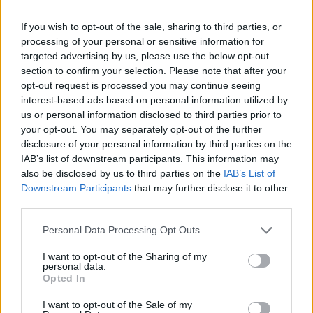
τελευταίων ετών. Η πιο χαρακτηριστική περιοχή
της, δεν είναι άλλη από το τσιπουράδικο, στο
If you wish to opt-out of the sale, sharing to third parties, or
processing of your personal or sensitive information for
οποίο μαζεύονταν κάθε Παρασκευή οι τρεις
targeted advertising by us, please use the below opt-out
κολλητοί φίλοι. Πρόκειται για το Ουζερί «Οινέα»
section to confirm your selection. Please note that after your
που βρίσκεται στου Ψυρρή, το οποίο μπορείτε να
opt-out request is processed you may continue seeing
interest-based ads based on personal information utilized by
επισκεφτείτε. Από εκεί και πέρα, ο Πειραιώτης
us or personal information disclosed to third parties prior to
Σάκης Μπουλάς έμενε στην πανέμορφη
your opt-out. You may separately opt-out of the further
disclosure of your personal information by third parties on the
Καστέλλα, ενώ οι άλλοι δυο φίλοι έμεναν σε
IAB’s list of downstream participants. This information may
μονοκατοικίες των βορείων προαστίων.
also be disclosed by us to third parties on the
IAB’s List of
Downstream Participants
that may further disclose it to other
third parties.
Personal Data Processing Opt Outs
I want to opt-out of the Sharing of my
personal data.
Opted In
I want to opt-out of the Sale of my