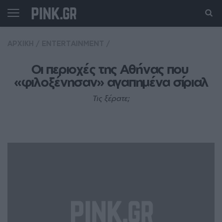
ΑΡΧΙΚΗ
/
ENTERTAINMENT
/
Οι περιοχές της Αθήνας που 
«φιλοξένησαν» αγαπημένα σίριαλ
Τις ξέρατε;