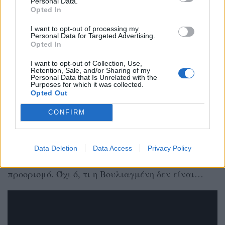
Personal Data.
Opted In
I want to opt-out of processing my
Personal Data for Targeted Advertising.
Opted In
Το κόκκινο δωμάτιο
I want to opt-out of Collection, Use,
Retention, Sale, and/or Sharing of my
Personal Data that Is Unrelated with the
Αν σκεφτήκατε ποτέ πως τα γυρίσματα έγιναν σε
Purposes for which it was collected.
Opted Out
κάποιο ξενοδοχείο της παραλιακής, τότε πέσατε
διάνα. Το «Κόκκινοι Δωμάτιο» για τρις σεζόν
CONFIRM
βρέθηκε στην Βουλιαγμένη και στο ξενοδοχείο
Grecotel Vouliagmeni Suites. Ένα μέρος που σε έκανε
Data Deletion
Data Access
Privacy Policy
να ταξιδεύεις νοερά σε κάποιον εξωτικό
προορισμό. Όχι ό, τι η Βουλιαγμένη δεν είναι…