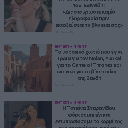
τον Ιωαννίδη: 
«Διασταυρώστε καμία 
πληροφορία πριν 
εκτοξεύσετε τη βλακεία σας»
ΑΥΓ 07, 2026
ENTERTAINMENT
Το μαροκινό χωριό που έγινε 
Τροία για τον Nolan, Yunkai 
για το Game of Thrones και 
σκηνικό για το βίντεο κλιπ ... 
της Βανδή
ΑΥΓ 07, 2026
ENTERTAINMENT
Η Τατιάνα Στεφανίδου 
φόρεσε μπικίνι και 
εντυπωσίασε με το κορμί της 
στα καταγάλανα νερά του 