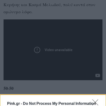
Κυρήνης και Κοσμά Μελωδού, πολύ κοντά στον
ομώνυμο λόφο.
50-50
Μια από τις πιο αγαπημένες σειρές των
Pink.gr -
Do Not Process My Personal Information