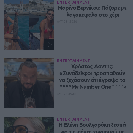
ENTERTAINMENT
Μαρίνα Βερνίκου: Πόζαρε με 
λαγοκέφαλο στο χέρι
ΑΥΓ 08, 2026
ENTERTAINMENT
Χρήστος Δάντης: 
«Συνάδελφοι προσπαθούν 
να ξεχάσουν ότι έγραψα το 
""""My Number One""""»
ΑΥΓ 07, 2026
ENTERTAINMENT
Η Ελένη Βουλγαράκη ξεσπά 
για τις φήμες χωρισμού με 