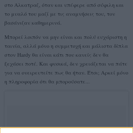
στο Αλκατραζ, όταν και υπέφερε από σύφιλη και
το μυαλό του μαζί με τις αναμνήσεις του, τον
βασάνιζαν καθημερινά.
Μπορεί λοιπόν να μην είναι και πολύ ευχάριστη η
ταινία, αλλά μόνο η συμμετοχή και μάλιστα δίπλα
στον Hardy θα είναι κάτι που κανείς δεν θα
ξεχάσει ποτέ. Και φυσικά, δεν χρειάζεται να πάτε
για να ονειρευτείτε πως θα ήταν. Έτσι; Αρκεί μόνο
η πληροφορία ότι θα μπορούσατε...