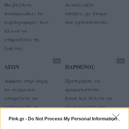
Θα βλέπετε
Ανταλλάξτε
παιδαριώδεις τις
απόψεις με άτομα
συμπεριφορές των
που εμπιστεύεστε.
άλλων να
επηρεάζουν τη
ζωή σας.
ΛΕΩΝ
ΠΑΡΘΕΝΟΣ
Αφήστε στην άκρη
Προτιμήστε να
τα νεύρα και
οραματιστείτε
αποφύγετε να
ξανά πώς θέλετε να
εμπλακείτε σε
είναι η σχέση σας.
καβγάδες!
Pink.gr -
Do Not Process My Personal Information