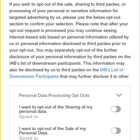
ΖΥΓΟΣ
ΣΚΟΡΠΙΟΣ
If you wish to opt-out of the sale, sharing to third parties, or
processing of your personal or sensitive information for
targeted advertising by us, please use the below opt-out
Σήμερα είναι
Τα νεύρα σας
section to confirm your selection. Please note that after your
πιθανό να
μπορεί να
opt-out request is processed you may continue seeing
interest-based ads based on personal information utilized by
δεχτείτε ένα
οφείλονται σε
us or personal information disclosed to third parties prior to
τηλεφώνημα που
εργασιακές
your opt-out. You may separately opt-out of the further
disclosure of your personal information by third parties on the
θα σας
αναστατώσεις!
IAB’s list of downstream participants. This information may
αναστατώσει.
also be disclosed by us to third parties on the
IAB’s List of
Downstream Participants
that may further disclose it to other
third parties.
ΤΟΞΟΤΗΣ
ΑΙΓΟΚΕΡΩΣ
Personal Data Processing Opt Outs
Αποφύγετε να
Σήμερα είναι
I want to opt-out of the Sharing of my
εμπλακείτε σε
πιθανές
personal data.
Opted In
αχρείαστες
μικροπαρεξηγήσεις!
I want to opt-out of the Sale of my
διαφωνίες με
Personal Data.
Opted In