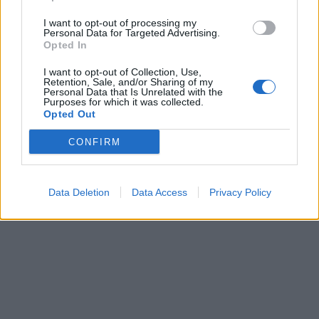
συναδέλφους.
I want to opt-out of processing my
Personal Data for Targeted Advertising.
ΥΔΡΟΧΟΟΣ
ΙΧΘΕΙΣ
Opted In
I want to opt-out of Collection, Use,
Η μέρα σας
Δοκιμάσετε
Retention, Sale, and/or Sharing of my
Personal Data that Is Unrelated with the
ενδέχεται να
καινούργιες και
Purposes for which it was collected.
Opted Out
είναι
καινοτόμες λύσεις.
CONFIRM
αποδιοργανωμένη.
ΔΙΑΦΗΜΙΣΗ
Data Deletion
Data Access
Privacy Policy