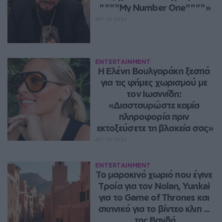
""""My Number One""""»
ΑΥΓ 07, 2026
ENTERTAINMENT
Η Ελένη Βουλγαράκη ξεσπά 
για τις φήμες χωρισμού με 
τον Ιωαννίδη: 
«Διασταυρώστε καμία 
πληροφορία πριν 
εκτοξεύσετε τη βλακεία σας»
ΑΥΓ 07, 2026
ENTERTAINMENT
Το μαροκινό χωριό που έγινε 
Τροία για τον Nolan, Yunkai 
για το Game of Thrones και 
σκηνικό για το βίντεο κλιπ ... 
της Βανδή