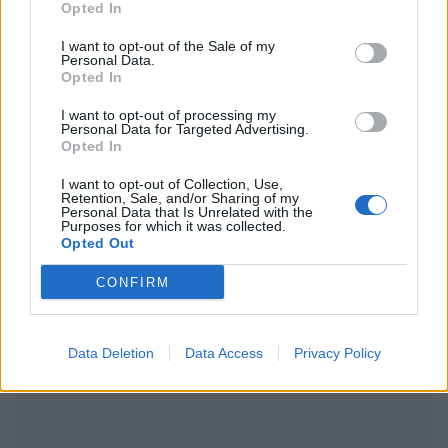
Opted In
Ακολουθήστε το Pink.gr στο
Google News
και
I want to opt-out of the Sale of my
Personal Data.
μάθετε πρώτοι
τα πιο hot νέα
.
Opted In
Ακολουθήστε το Pink.gr και στο
Instagram
I want to opt-out of processing my
Personal Data for Targeted Advertising.
Opted In
I want to opt-out of Collection, Use,
Retention, Sale, and/or Sharing of my
Personal Data that Is Unrelated with the
Purposes for which it was collected.
Opted Out
ΔΙΑΦΗΜΙΣΗ
CONFIRM
Data Deletion
Data Access
Privacy Policy