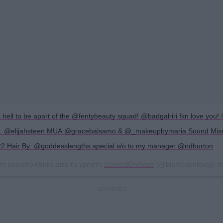
hell to be apart of the @fentybeauty squad! @badgalriri fkn love you! 
y: @elijahsteen MUA:@gracebalsamo & @_makeupbymaria Sound Mix
 Hair By: @goddesslengths special s/o to my manager @ndburton
ση κοινοποιήθηκε από το χρήστη
BlameItOnKway
(@blameitonkway) σ
ΔΙΑΦΗΜΙΣΗ