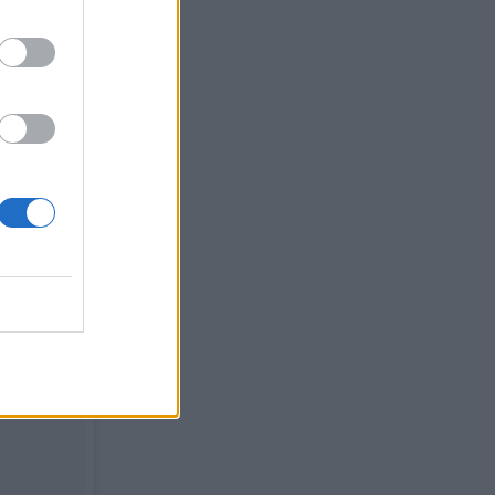
λύτερο
διο.
 το πιο
τικό
ντικά και
λια!