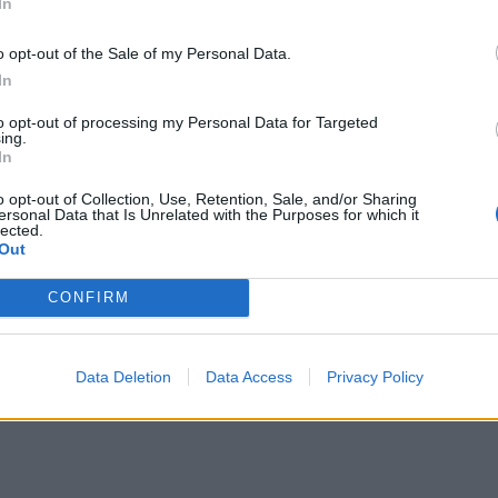
In
κά τους, σαν εργαλεία marketing, η ίδια βρήκε τον κα
να παρουσιάσει αυτήν τη συλλογή, χωρίς να κάνει το ί
o opt-out of the Sale of my Personal Data.
In
ωνιστή τον vlogger
BlameItOnKway,
αυτό είναι σίγουρα
to opt-out of processing my Personal Data for Targeted
ing.
κό και έξυπνο διαφημιστικό που έχετε δει. Ένα εκπληκ
In
υ διαφημίζει με τον καλύτερο τρόπο τα εν λόγω καλλυ
o opt-out of Collection, Use, Retention, Sale, and/or Sharing
όλα, δεν έχει καμία σχέση με τα στερεότυπα.
ersonal Data that Is Unrelated with the Purposes for which it
lected.
Out
 παρακάτω και ετοιμαστείτε να κλάψετε από τα γέ
CONFIRM
Data Deletion
Data Access
Privacy Policy