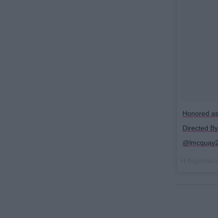
Honored as 
Directed B
@lmcquay22
Η δημοσίευ