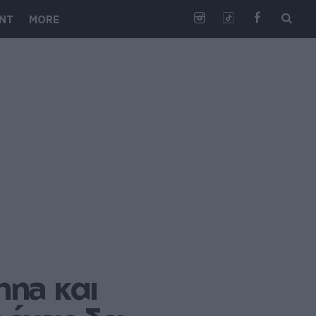
NT
MORE
na και 