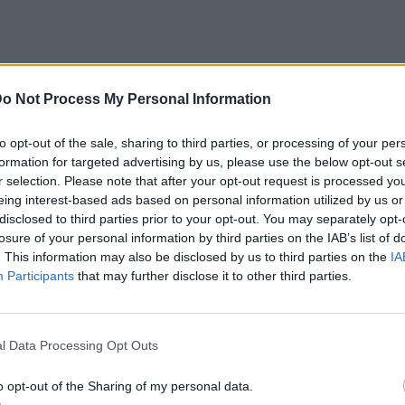
o Not Process My Personal Information
to opt-out of the sale, sharing to third parties, or processing of your per
η μόδα το τελευταίο διάστημα υποστηρίζει πολύ το
formation for targeted advertising by us, please use the below opt-out s
r selection. Please note that after your opt-out request is processed y
ότυπο και την ελευθερία στην έκφραση, μέσα από ρ
eing interest-based ads based on personal information utilized by us or
άζ, δεν είναι άξιο απορίας το ότι πολλές εταιρίες
disclosed to third parties prior to your opt-out. You may separately opt-
losure of your personal information by third parties on the IAB’s list of
ών έχουν άνδρες μοντέλα ή σειρές με ανδρικά προ
. This information may also be disclosed by us to third parties on the
IA
και make up.
Participants
that may further disclose it to other third parties.
χύει και για τη σειρά καλλυντικό της Rihanna, από την F
λοφόρησε μια συλλογή για make up που απευθύνεται σε
l Data Processing Opt Outs
ί η διάσημη τραγουδίστρια να κατακρίνει τις εταιρείε
o opt-out of the Sharing of my personal data.
ών που χρησιμοποιούν trans άτομα ή αφροαμερικανούς