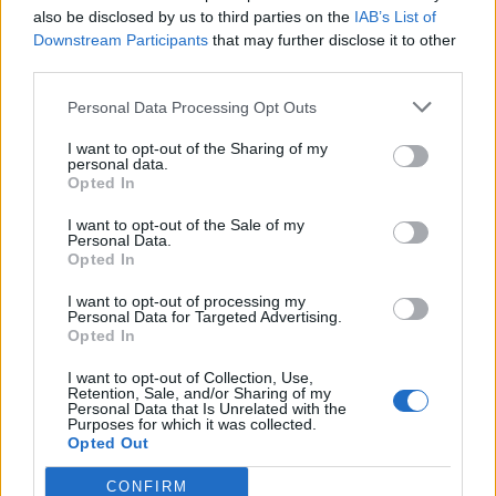
του.
also be disclosed by us to third parties on the
IAB’s List of
Downstream Participants
that may further disclose it to other
third parties.
ΤΟΞΟΤΗΣ
ΑΙΓΟΚΕΡΩΣ
Personal Data Processing Opt Outs
Οποιοσδήποτε
Είναι εύκολο να
I want to opt-out of the Sharing of my
άνθρωπος
εντοπίσετε αυτά
personal data.
Opted In
σχετίζεται με
τα άτομα, αρκεί να
I want to opt-out of the Sale of my
τα
μοιράζεστε τα ίδια
Personal Data.
Opted In
ενδιαφέροντά
ενδιαφέροντα ή να
σας είναι η
έχετε ανάλογη
I want to opt-out of processing my
Personal Data for Targeted Advertising.
καλύτερη
καλλιτεχνική ή
Opted In
επιλογή για
δημιουργική
I want to opt-out of Collection, Use,
Retention, Sale, and/or Sharing of my
παρέα!
κλίση…
Personal Data that Is Unrelated with the
Purposes for which it was collected.
Opted Out
ΥΔΡΟΧΟΟΣ
ΙΧΘΕΙΣ
CONFIRM