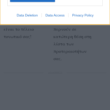
Στον έρωτα η
Επαγγελματικά
διαφορετική
θέματα ή
Data Deletion
Data Access
Privacy Policy
κουλτούρα, θα
ανησυχίες,
είναι το τέλειο
περνούν σε
τονωτικό σας!
κατώτερη θέση στη
λίστα των
προτεραιοτήτων
σας.
ΔΙΑΦΗΜΙΣΗ