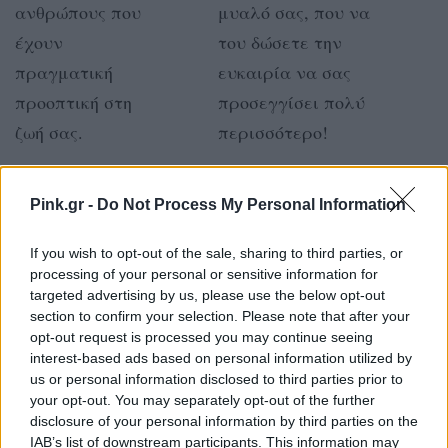
ανθρώπους που
μυαλό σας, που να
έχουν
του δώσετε την
πραγματική
ευκαιρία να σας
προοπτική στη
προσεγγίσει πολύ
ζωή σας.
περισσότερο!
ΖΥΓΟΣ
ΣΚΟΡΠΙΟΣ
Pink.gr -
Do Not Process My Personal Information
Χάρη στις
Ενδιαφέρεστε πιο
If you wish to opt-out of the sale, sharing to third parties, or
συγκυρίες
πολύ για την
processing of your personal or sensitive information for
targeted advertising by us, please use the below opt-out
έχετε μάθει
παρέα κάποιου με
section to confirm your selection. Please note that after your
πλέον να
τον οποίο μπορείτε
opt-out request is processed you may continue seeing
interest-based ads based on personal information utilized by
τολμάτε τα
να κάνετε
us or personal information disclosed to third parties prior to
συναισθηματικά
ουσιαστικές
your opt-out. You may separately opt-out of the further
disclosure of your personal information by third parties on the
ρίσκα.
συζητήσεις μαζί
IAB’s list of downstream participants. This information may