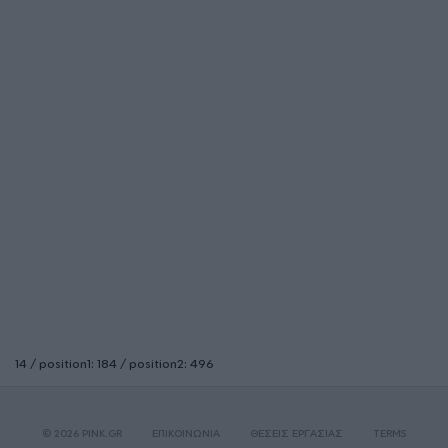
14 / position1: 184 / position2: 496
© 2026 PINK.GR
ΕΠΙΚΟΙΝΩΝΙΑ
ΘΕΣΕΙΣ ΕΡΓΑΣΙΑΣ
TERMS