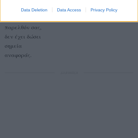
κάποιου που
ένα ευαίσθητο
Data Deletion
Data Access
Privacy Policy
ακόμη από το
θέμα!
παρελθόν σας,
δεν έχει δώσει
σημεία
αναφοράς.
ΔΙΑΦΗΜΙΣΗ