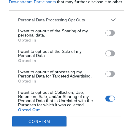
θησαυρός.
Downstream Participants
that may further disclose it to other
third parties.
Personal Data Processing Opt Outs
ΤΟΞΟΤΗΣ
ΑΙΓΟΚΕΡΩΣ
I want to opt-out of the Sharing of my
Προτιμήστε να
Αποφασίστε
personal data.
Opted In
βγείτε με τους
άμεσα αν τελικά
I want to opt-out of the Sale of my
φίλους σας και
αυτά που σας
Personal Data.
Opted In
να αποφύγετε
ζητάει ο άνθρωπος
κάθε είδους
σας, μπορείτε να
I want to opt-out of processing my
Personal Data for Targeted Advertising.
δράμα!
τα προσφέρετε.
Opted In
I want to opt-out of Collection, Use,
Retention, Sale, and/or Sharing of my
ΥΔΡΟΧΟΟΣ
ΙΧΘΕΙΣ
Personal Data that Is Unrelated with the
Purposes for which it was collected.
Opted Out
Έχετε σταθεί
Πάρτε μια ανάσα
CONFIRM
πολύ στο
και κάντε μια
περίμενε
παύση, πριν θίξετε