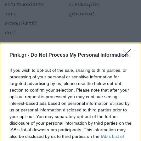
εντυπωσιάσετε
οι ευκαιρίες
τους
χάνονται!
συνομιλητές
σας!
ΖΥΓΟΣ
ΣΚΟΡΠΙΟΣ
Pink.gr -
Do Not Process My Personal Information
Όσο κι αν
Ένας καυγάς
If you wish to opt-out of the sale, sharing to third parties, or
θαυμάζετε τα
σήμερα με τη δική
processing of your personal or sensitive information for
targeted advertising by us, please use the below opt-out
γοητευτικά
σας παρόρμηση
section to confirm your selection. Please note that after your
άτομα να
μπορεί να
opt-out request is processed you may continue seeing
interest-based ads based on personal information utilized by
ξέρετε πως
οδηγήσει σε
us or personal information disclosed to third parties prior to
πολλές φορές
πόλεμο…
your opt-out. You may separately opt-out of the further
disclosure of your personal information by third parties on the
αποδεικνύονται
IAB’s list of downstream participants. This information may
άνθρακας αντί
also be disclosed by us to third parties on the
IAB’s List of