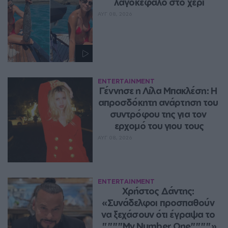
λαγοκέφαλο στο χέρι
ΑΥΓ 08, 2026
ENTERTAINMENT
Γέννησε η Λίλα Μπακλέση: Η 
απροσδόκητη ανάρτηση του 
συντρόφου της για τον 
ερχομό του γιου τους
ΑΥΓ 08, 2026
ENTERTAINMENT
Χρήστος Δάντης: 
«Συνάδελφοι προσπαθούν 
να ξεχάσουν ότι έγραψα το 
""""My Number One""""»