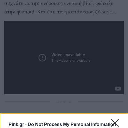
συχνότερα την ενδοοικογενειακή βία", φώναξε
στην ηθοποιό. Και έπειτα η κατάσταση ξέφυγε...
ΔΙΑΦΗΜΙΣΗ
Pink.gr -
Do Not Process My Personal Information