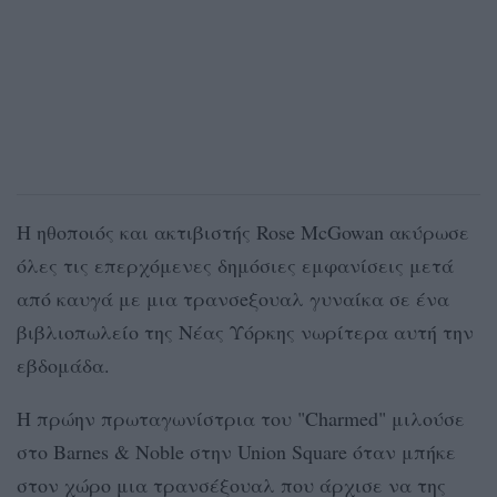
Η ηθοποιός και ακτιβιστής Rose McGowan ακύρωσε
όλες τις επερχόμενες δημόσιες εμφανίσεις μετά
από καυγά με μια τρανσeξουαλ γυναίκα σε ένα
βιβλιοπωλείο της Νέας Υόρκης νωρίτερα αυτή την
εβδομάδα.
Η πρώην πρωταγωνίστρια του "Charmed" μιλούσε
στο Barnes & Noble στην Union Square όταν μπήκε
στον χώρο μια τρανσέξουαλ που άρχισε να της