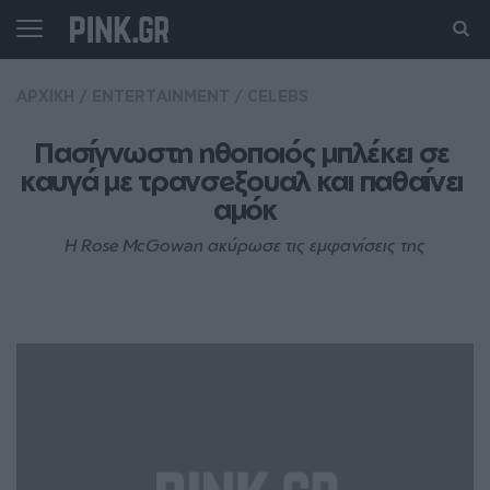
ΑΡΧΙΚΗ
/
ENTERTAINMENT
/
CELEBS
Πασίγνωστη ηθοποιός μπλέκει σε 
καυγά με τρανσeξουαλ και παθαίνει 
αμόκ
Η Rose McGowan ακύρωσε τις εμφανίσεις της