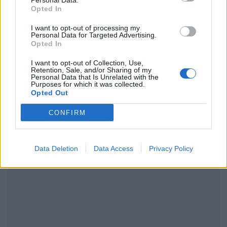
Personal Data.
Ακολουθήστε το Pink.gr και στο
Instagram
Opted In
I want to opt-out of processing my
Personal Data for Targeted Advertising.
Opted In
I want to opt-out of Collection, Use,
Retention, Sale, and/or Sharing of my
ΔΙΑΦΗΜΙΣΗ
Personal Data that Is Unrelated with the
Purposes for which it was collected.
Opted Out
CONFIRM
Data Deletion
Data Access
Privacy Policy