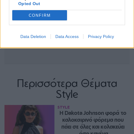
Opted Out
CONFIRM
Data Deletion
Data Access
Privacy Policy
Περισσότερα Θέματα
Style
STYLE
Η Dakota Johnson φορά το 
καλοκαιρινό φόρεμα που 
πάει σε όλες και κολακεύει 
όσο κανένα