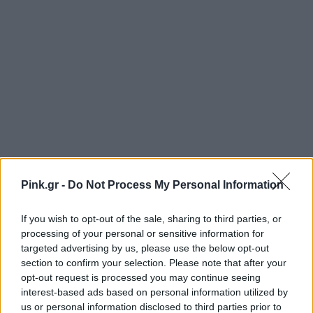
Pink.gr -
Do Not Process My Personal Information
If you wish to opt-out of the sale, sharing to third parties, or
processing of your personal or sensitive information for
targeted advertising by us, please use the below opt-out
section to confirm your selection. Please note that after your
opt-out request is processed you may continue seeing
Ακολουθήστε το Pink.gr στο
Google News
και
interest-based ads based on personal information utilized by
μάθετε πρώτοι
τα πιο hot νέα
.
us or personal information disclosed to third parties prior to