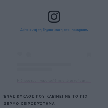
Δείτε αυτή τη δημοσίευση στο Instagram.
Η δημοσίευση κοινοποιήθηκε από το χρήστη Katerina Lioliou (@katerinalioliouofficial)
ΈΝΑΣ ΚΎΚΛΟΣ ΠΟΥ ΚΛΕΊΝΕΙ ΜΕ ΤΟ ΠΙΟ
ΘΕΡΜΌ ΧΕΙΡΟΚΡΌΤΗΜΑ