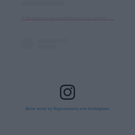
Η δημοσίευση κοινοποιήθηκε από το χρήστη Katerina Lioliou (@katerinalioliouofficial)
Δείτε αυτή τη δημοσίευση στο Instagram.