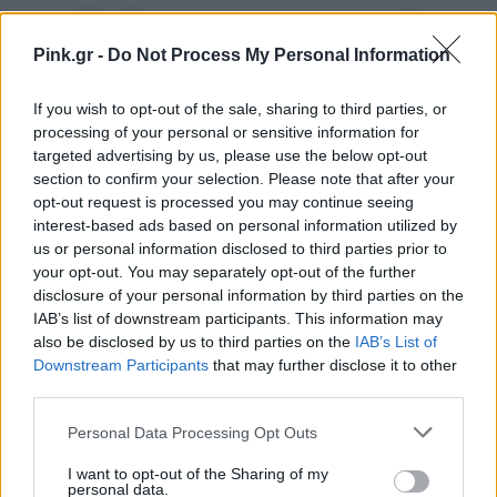
Pink.gr -
Do Not Process My Personal Information
If you wish to opt-out of the sale, sharing to third parties, or
processing of your personal or sensitive information for
Η δημοσίευση κοινοποιήθηκε από το χρήστη Katerina Lioliou (@katerinalioliouofficial)
targeted advertising by us, please use the below opt-out
section to confirm your selection. Please note that after your
opt-out request is processed you may continue seeing
Η ΔΙΑΔΡΟΜΉ ΠΟΥ ΟΔΉΓΗΣΕ ΣΤΗΝ ΚΑΤΑΞΊΩΣΗ
interest-based ads based on personal information utilized by
us or personal information disclosed to third parties prior to
Η διαδρομή της Κατερίνας Λιόλιου μόνο εύκολη
your opt-out. You may separately opt-out of the further
δεν ήταν. Μετά τα μαθητικά της χρόνια,
disclosure of your personal information by third parties on the
IAB’s list of downstream participants. This information may
εργάστηκε συστηματικά, πραγματοποίησε
also be disclosed by us to third parties on the
IAB’s List of
εμφανίσεις δίπλα σε κορυφαία ονόματα του
Downstream Participants
that may further disclose it to other
third parties.
ελληνικού τραγουδιού και σταδιακά κατάφερε να
δημιουργήσει τη δική της ταυτότητα στη σύγχρονη
Personal Data Processing Opt Outs
λαϊκή μουσική.
I want to opt-out of the Sharing of my
personal data.