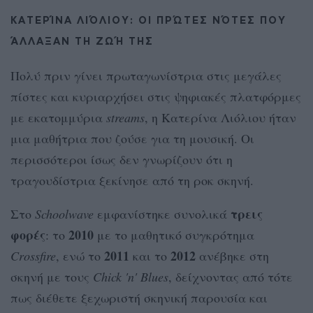
ΚΑΤΕΡΊΝΑ ΛΙΌΛΙΟΥ: ΟΙ ΠΡΏΤΕΣ ΝΌΤΕΣ ΠΟΥ
ΆΛΛΑΞΑΝ ΤΗ ΖΩΉ ΤΗΣ
Πολύ πριν γίνει πρωταγωνίστρια στις μεγάλες
πίστες και κυριαρχήσει στις ψηφιακές πλατφόρμες
με εκατομμύρια
streams
, η Κατερίνα Λιόλιου ήταν
μια μαθήτρια που ζούσε για τη μουσική. Οι
περισσότεροι ίσως δεν γνωρίζουν ότι η
τραγουδίστρια ξεκίνησε από τη ροκ σκηνή.
τρεις
Στο
Schoolwave
εμφανίστηκε συνολικά
φορές
2010
: το
με το μαθητικό συγκρότημα
2011
2012
Crossfire
, ενώ το
και το
ανέβηκε στη
σκηνή με τους
Chick 'n' Blues
, δείχνοντας από τότε
πως διέθετε ξεχωριστή σκηνική παρουσία και