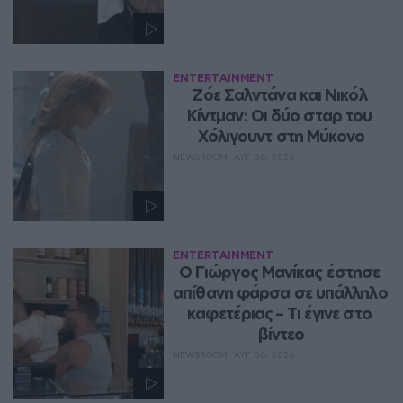
ENTERTAINMENT
Ζόε Σαλντάνα και Νικόλ 
Κίντμαν: Οι δύο σταρ του 
Χόλιγουντ στη Μύκονο
NEWSROOM
ΑΥΓ 06, 2026
ENTERTAINMENT
Ο Γιώργος Μανίκας έστησε 
απίθανη φάρσα σε υπάλληλο 
καφετέριας – Τι έγινε στο 
βίντεο
NEWSROOM
ΑΥΓ 06, 2026