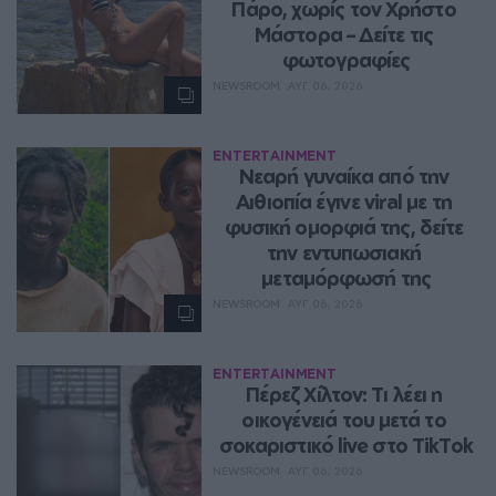
Πάρο, χωρίς τον Χρήστο 
Μάστορα – Δείτε τις 
φωτογραφίες
NEWSROOM
ΑΥΓ 06, 2026
ENTERTAINMENT
Νεαρή γυναίκα από την 
Αιθιοπία έγινε viral με τη 
φυσική ομορφιά της, δείτε 
την εντυπωσιακή 
μεταμόρφωσή της
NEWSROOM
ΑΥΓ 06, 2026
ENTERTAINMENT
Πέρεζ Χίλτον: Τι λέει η 
οικογένειά του μετά το 
σοκαριστικό live στο TikTok
NEWSROOM
ΑΥΓ 06, 2026