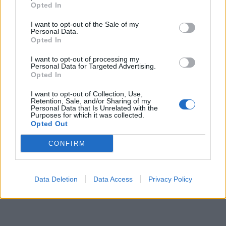
Opted In
Τα τελευταία χρόνια η ανοδική της πορεία είναι
εντυπωσιακή. Οι δίσκοι της έχουν γνωρίσει μεγάλη
I want to opt-out of the Sale of my
Personal Data.
εμπορική επιτυχία, πολλά τραγούδια της έχουν
Opted In
γίνει
viral
στα
social media
και στις ψηφιακές
I want to opt-out of processing my
Personal Data for Targeted Advertising.
πλατφόρμες, ενώ οι εμφανίσεις της σε νυχτερινά
Opted In
κέντρα πραγματοποιούνται διαδοχικά μπροστά σε
I want to opt-out of Collection, Use,
κατάμεστα μαγαζιά. Δεν είναι τυχαίο ότι πλέον
Retention, Sale, and/or Sharing of my
Personal Data that Is Unrelated with the
θεωρείται μία από τις πιο επιτυχημένες
Purposes for which it was collected.
Opted Out
εκπροσώπους της νέας γενιάς του ελληνικού
λαϊκού τραγουδιού.
CONFIRM
Data Deletion
Data Access
Privacy Policy