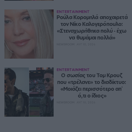
ENTERTAINMENT
Ρούλα Κορομηλά αποχαιρετά 
τον Νίκο Καλογερόπουλο: 
«Στεναχωρήθηκα πολύ ‑ έχω 
να θυμάμαι πολλά»
NEWSROOM
ΑΥΓ 10, 2026
ENTERTAINMENT
Ο σωσίας του Τομ Κρουζ 
που «τρέλανε» το διαδίκτυο: 
«Μοιάζει περισσότερο απ` 
ό,τι ο ίδιος»
NEWSROOM
ΑΥΓ 10, 2026