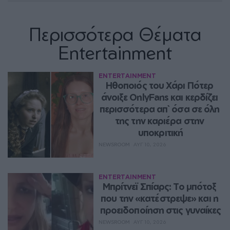
Περισσότερα Θέματα
Entertainment
ENTERTAINMENT
Ηθοποιός του Χάρι Πότερ 
άνοιξε OnlyFans και κερδίζει 
περισσότερα απ` όσα σε όλη 
της την καριέρα στην 
υποκριτική
NEWSROOM
ΑΥΓ 10, 2026
ENTERTAINMENT
Μπρίτνεϊ Σπίαρς: Το μπότοξ 
που την «κατέστρεψε» και η 
προειδοποίηση στις γυναίκες
NEWSROOM
ΑΥΓ 10, 2026