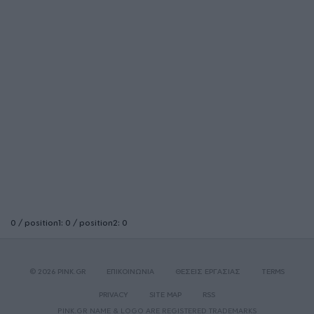
0 / position1: 0 / position2: 0
© 2026 PINK.GR
ΕΠΙΚΟΙΝΩΝΙΑ
ΘΕΣΕΙΣ ΕΡΓΑΣΙΑΣ
TERMS
PRIVACY
SITE MAP
RSS
PINK.GR NAME & LOGO ARE REGISTERED TRADEMARKS