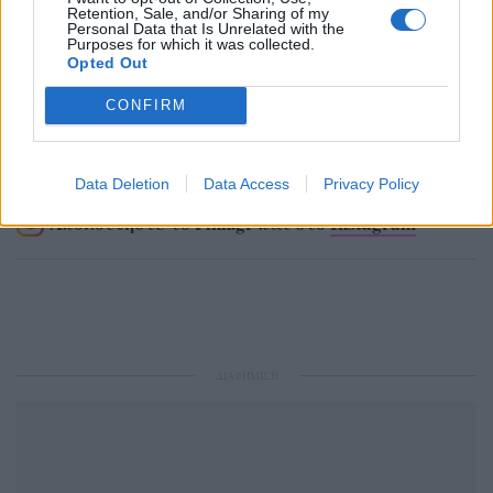
Retention, Sale, and/or Sharing of my
Personal Data that Is Unrelated with the
Purposes for which it was collected.
Opted Out
CONFIRM
Ακολουθήστε το Pink.gr στο
Google News
και
μάθετε πρώτοι
τα πιο hot νέα
.
Data Deletion
Data Access
Privacy Policy
Ακολουθήστε το Pink.gr και στο
Instagram
ΔΙΑΦΗΜΙΣΗ