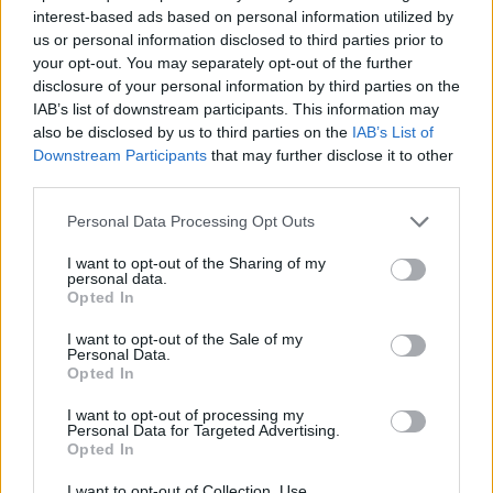
παρουσιαστών στη ζώνη που για χρόνια
interest-based ads based on personal information utilized by
σφράγισαν η Ζαμπέτογλου και ο
us or personal information disclosed to third parties prior to
your opt-out. You may separately opt-out of the further
Αναγνωστόπουλος.
disclosure of your personal information by third parties on the
IAB’s list of downstream participants. This information may
ΔΙΑΦΗΜΙΣΗ
also be disclosed by us to third parties on the
IAB’s List of
Downstream Participants
that may further disclose it to other
third parties.
Personal Data Processing Opt Outs
I want to opt-out of the Sharing of my
personal data.
Opted In
I want to opt-out of the Sale of my
Personal Data.
Opted In
I want to opt-out of processing my
Personal Data for Targeted Advertising.
Opted In
I want to opt-out of Collection, Use,