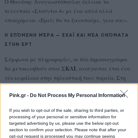
Ο Θανάσης Αναγνωστόπουλος έκλεισε το
τελευταίο «Στούντιο 4» με ένα απλό αλλά
υποσχόμενο: «Εμείς θα τα ξαναπούμε, γεια σας».
Η ΕΠΌΜΕΝΗ ΜΈΡΑ — ΣΚΑΪ ΚΑΙ ΝΈΑ ΟΝΌΜΑΤΑ
ΣΤΗΝ ΕΡΤ
Σύμφωνα με πληροφορίες, οι δύο δημοσιογράφοι
ΣΚΑΪ
θα μετακινηθούν στον
, ανοίγοντας έτσι ένα
νέο κεφάλαιο στην τηλεοπτική τους πορεία. Στη
θέση τους στη μεσημεριανή ζώνη της
ΕΡΤ
Κατερίνα Καραβάτου
αναμένεται να βρεθούν η
Pink.gr -
Do Not Process My Personal Information
Χρήστος Φερεντίνος
και ο
.
If you wish to opt-out of the sale, sharing to third parties, or
processing of your personal or sensitive information for
Με την αλλαγή αυτή, η δημόσια τηλεόραση
targeted advertising by us, please use the below opt-out
ετοιμάζεται να υποδεχτεί ένα νέο δίδυμο
section to confirm your selection. Please note that after your
opt-out request is processed you may continue seeing