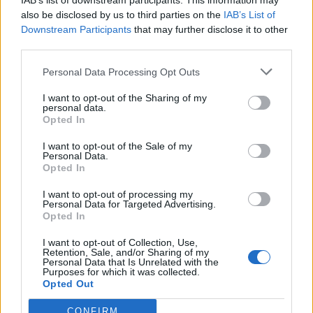
IAB’s list of downstream participants. This information may
ΘΕΡΑΠΕΥΤΙΚΈΣ ΕΠΙΛΟΓΈΣ
also be disclosed by us to third parties on the
IAB’s List of
Downstream Participants
that may further disclose it to other
Στόχος της θεραπείας είναι ο πλήρης αποκλεισμός
third parties.
της δυσπλασίας από την κυκλοφορία του αίματος,
Personal Data Processing Opt Outs
ώστε να μειωθεί ο κίνδυνος αιμορραγίας και
άλλων νευρολογικών επιπλοκών. Η επιλογή της
I want to opt-out of the Sharing of my
personal data.
κατάλληλης μεθόδου εξαρτάται από τη θέση, το
Opted In
μέγεθος και τα ιδιαίτερα χαρακτηριστικά της
I want to opt-out of the Sale of my
Personal Data.
βλάβης.
Opted In
Οι κύριες θεραπευτικές προσεγγίσεις είναι:
I want to opt-out of processing my
Personal Data for Targeted Advertising.
Opted In
Νευροχειρουργική αφαίρεση:
Συχνά
I want to opt-out of Collection, Use,
οριστική λύση, ιδιαίτερα όταν η βλάβη είναι
Retention, Sale, and/or Sharing of my
Personal Data that Is Unrelated with the
προσβάσιμη και η επέμβαση μπορεί να
Purposes for which it was collected.
Opted Out
πραγματοποιηθεί με ασφάλεια.
CONFIRM