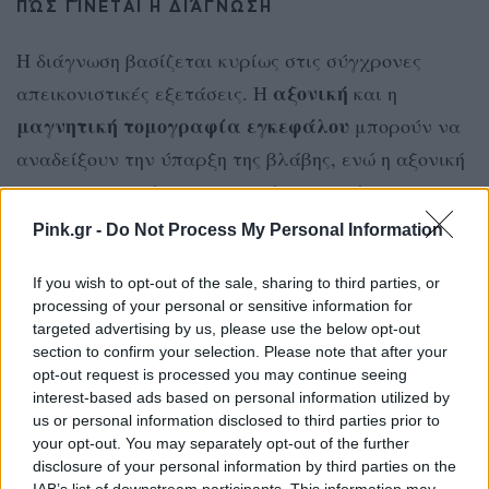
ΠΏΣ ΓΊΝΕΤΑΙ Η ΔΙΆΓΝΩΣΗ
Η διάγνωση βασίζεται κυρίως στις σύγχρονες
αξονική
απεικονιστικές εξετάσεις. Η
και η
μαγνητική τομογραφία εγκεφάλου
μπορούν να
αναδείξουν την ύπαρξη της βλάβης, ενώ η αξονική
και η μαγνητική αγγειογραφία προσφέρουν
αναλυτικότερη απεικόνιση των αγγείων.
Pink.gr -
Do Not Process My Personal Information
ψηφιακή
Ιδιαίτερα σημαντική είναι η
If you wish to opt-out of the sale, sharing to third parties, or
αγγειογραφία
, καθώς επιτρέπει τη λεπτομερή
processing of your personal or sensitive information for
targeted advertising by us, please use the below opt-out
χαρτογράφηση της δυσπλασίας και των αγγείων
section to confirm your selection. Please note that after your
που συμμετέχουν σε αυτήν, καθορίζοντας έτσι την
opt-out request is processed you may continue seeing
interest-based ads based on personal information utilized by
καταλληλότερη θεραπευτική προσέγγιση για κάθε
us or personal information disclosed to third parties prior to
ασθενή.
your opt-out. You may separately opt-out of the further
disclosure of your personal information by third parties on the