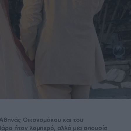
 Αθηνάς Οικονομάκου και του
άρο ήταν λαμπερό, αλλά μια απουσία