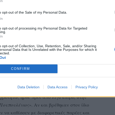
In
 ΔΥΝΑΤΆ
o opt-out of the Sale of my Personal Data.
 χρόνια
κολλητή από μια τέτοια στιγμή
In
που κυκλοφορούν εδώ και καιρό. Η άδεια
 μόνη της και πολλοί δεν άργησαν να
to opt-out of processing my Personal Data for Targeted
ing.
σία της στο γαμήλιο τριήμερο.
In
o opt-out of Collection, Use, Retention, Sale, and/or Sharing
της σχέσης τους φαίνεται να έχει ραγίσει
ersonal Data that Is Unrelated with the Purposes for which it
lected.
ς αναρτήσεις εξαφανίστηκαν σταδιακά,
Out
ς followers τους την αίσθηση πως κάτι έχει
CONFIRM
ας τους.
ΈΝΙΟ» ΠΟΥ ΕΊΠΕ ΠΟΛΛΆ
Data Deletion
Data Access
Privacy Policy
χρότητας ήρθε πριν από λίγο καιρό, στην
Πουπουλένιος»
. Αν και βρέθηκαν στον ίδιο
αν να καθίσουν με διαφορετικές παρέες και