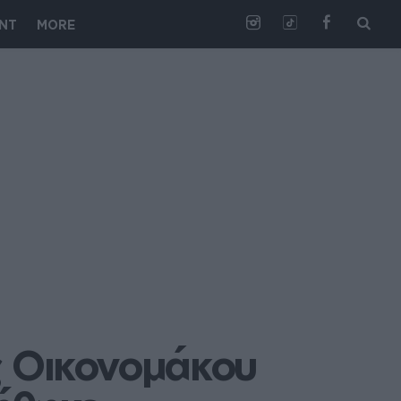
NT
MORE
ς Οικονομάκου 