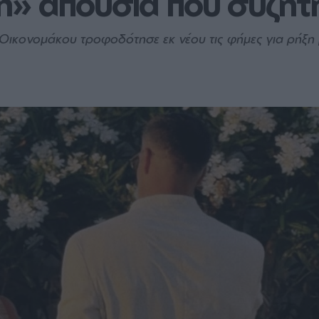
ή» απουσία που συζητ
 Οικονομάκου τροφοδότησε εκ νέου τις φήμες για ρήξη