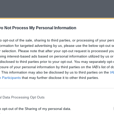
o Not Process My Personal Information
ό φωτογραφίες και stories με λαμπερούς
 στιγμές από την ανταλλαγή των όρκων της
to opt-out of the sale, sharing to third parties, or processing of your per
Μπρούνο Τσερέλα
το Σάββατο στην Πάρο.
formation for targeted advertising by us, please use the below opt-out s
r selection. Please note that after your opt-out request is processed y
όμως, μια απουσία ήταν τόσο ηχηρή που δεν
eing interest-based ads based on personal information utilized by us or
Βάσως Λασκαράκη
ης
.
disclosed to third parties prior to your opt-out. You may separately opt-
losure of your personal information by third parties on the IAB’s list of
για χρόνια το απόλυτο παράδειγμα
. This information may also be disclosed by us to third parties on the
IA
Participants
that may further disclose it to other third parties.
 δεν υπήρχαν μόνο κοινές διακοπές και
 media, αλλά και ένας βαθύς οικογενειακός
νονές του μικρού Μάξιμου
τις
, του γιου της
l Data Processing Opt Outs
o opt-out of the Sharing of my personal data.