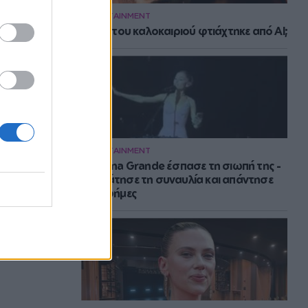
ENTERTAINMENT
Το hit του καλοκαιριού φτιάχτηκε από AI;
ENTERTAINMENT
H Ariana Grande έσπασε τη σιωπή της -
Σταμάτησε τη συναυλία και απάντησε
στις φήμες