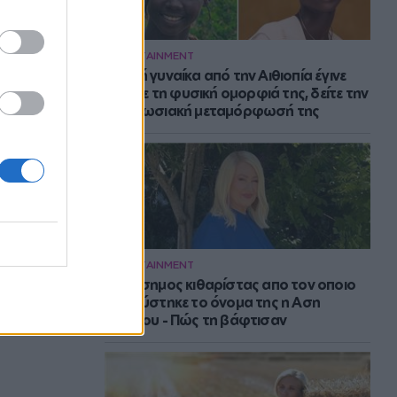
ENTERTAINMENT
Νεαρή γυναίκα από την Αιθιοπία έγινε
viral με τη φυσική ομορφιά της, δείτε την
εντυπωσιακή μεταμόρφωσή της
ENTERTAINMENT
Ο διάσημος κιθαρίστας απο τον οποιο
εμπνεύστηκε το όνομα της η Αση
Μπήλιου - Πώς τη βάφτισαν