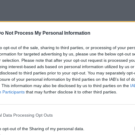
o Not Process My Personal Information
ο σύντροφός της ήταν «ο ένας
κατάλαβε ότι
καρη εξομολογήθηκε πως αυτό συνέβη πολύ
to opt-out of the sale, sharing to third parties, or processing of your per
formation for targeted advertising by us, please use the below opt-out s
r selection. Please note that after your opt-out request is processed y
εις ή τέσσερις μήνες της σχέσης μας
.
eing interest-based ads based on personal information utilized by us or
disclosed to third parties prior to your opt-out. You may separately opt-
 να αγωνίζομαι στο French Open το 2021. Το
losure of your personal information by third parties on the IAB’s list of
ό την αρχή μιας σχέσης είναι πολύ
. This information may also be disclosed by us to third parties on the
IA
Participants
that may further disclose it to other third parties.
οιραστεί πολλές ξεχωριστές στιγμές»,
l Data Processing Opt Outs
 καλοκαίρι που πέρασαν μαζί στην Κρήτη,
ησε πόσο σημαντικός ήταν για εκείνη.
o opt-out of the Sharing of my personal data.