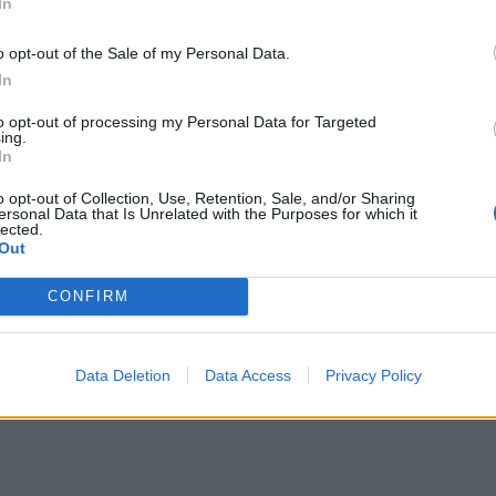
In
Κρήτη σκέφτηκα πως δεν θέλω να χάσω
τη ζωή μου. Είναι ο μοναδικός. Του είπα
o opt-out of the Sale of my Personal Data.
In
του
από τότε που ξεκινήσαμε επίσημα να
κάτι διαφορετικό. Όταν ξέρεις, ξέρεις και
to opt-out of processing my Personal Data for Targeted
ing.
ερή», δήλωσε χαρακτηριστικά.
In
o opt-out of Collection, Use, Retention, Sale, and/or Sharing
υ γάμου, η Μαρία Σάκκαρη παραδέχθηκε με
ersonal Data that Is Unrelated with the Purposes for which it
lected.
ναν… «μικρό» ελληνικό γάμο
.
Out
Ετοιμάζουμε
ς είναι οι ελληνικοί γάμοι.
CONFIRM
ς 600 καλεσμένους
. Θα είναι υπέροχα και
σιασμένη», ανέφερε.
Data Deletion
Data Access
Privacy Policy