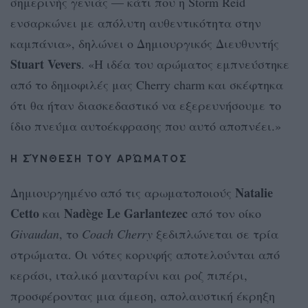
σημερινής γενιάς — κάτι που η Storm Reid
ενσαρκώνει με απόλυτη αυθεντικότητα στην
καμπάνια», δηλώνει ο Δημιουργικός Διευθυντής
Stuart Vevers
. «Η ιδέα του αρώματος εμπνεύστηκε
από το δημοφιλές μας Cherry charm και σκέφτηκα
ότι θα ήταν διασκεδαστικό να εξερευνήσουμε το
ίδιο πνεύμα αυτοέκφρασης που αυτό αποπνέει.»
Η ΣΎΝΘΕΣΗ ΤΟΥ ΑΡΏΜΑΤΟΣ
Natalie
Δημιουργημένο από τις αρωματοποιούς
Cetto
Nadège Le Garlantezec
και
από τον οίκο
Givaudan
, το
Coach Cherry
ξεδιπλώνεται σε τρία
στρώματα. Οι νότες κορυφής αποτελούνται από
κεράσι, ιταλικό μανταρίνι και ροζ πιπέρι,
προσφέροντας μια άμεση, απολαυστική έκρηξη