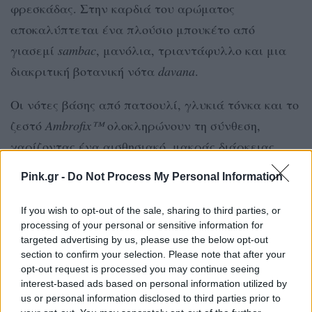
φρεσκάδας. Στην καρδιά του αρώματος
αποκαλύπτεται ένα πλούσιο μπουκέτο από
γιασεμί
sambac
, μανόλια, τριαντάφυλλο και μια
διακριτική βοτανική νότα
davana
.
Οι νότες βάσης από πατσουλί, γλυκιά τόνκα και το
ζεστό
Ambrofix™
ολοκληρώνουν τη σύνθεση,
χαρίζοντας ένα αισθησιακό, μακράς διάρκειας
αποτύπωμα. Το αποτέλεσμα είναι ένα άρωμα
Pink.gr -
Do Not Process My Personal Information
λαμπερό και τολμηρό, με μια
retro-cool
αισθητική
που παραμένει αναμφίβολα σύγχρονο.
If you wish to opt-out of the sale, sharing to third parties, or
processing of your personal or sensitive information for
targeted advertising by us, please use the below opt-out
ΤΟ ΜΠΟΥΚΆΛΙ ΚΑΙ Η ΣΥΣΚΕΥΑΣΊΑ
section to confirm your selection. Please note that after your
opt-out request is processed you may continue seeing
Το φλακόνι του
Coach Cherry
αποτελεί από μόνο
interest-based ads based on personal information utilized by
του ένα κομμάτι τέχνης. Σε βαθιά κόκκινη
us or personal information disclosed to third parties prior to