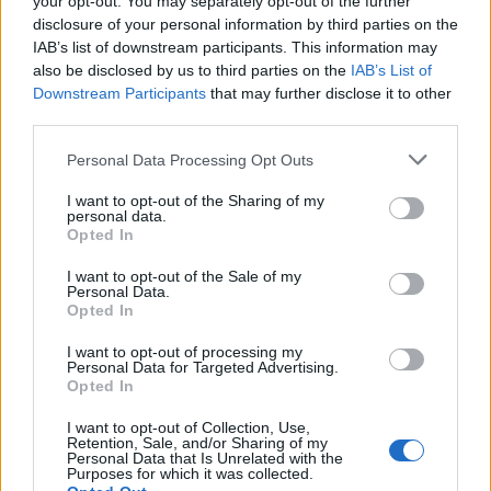
your opt-out. You may separately opt-out of the further
απόχρωση με το εμβληματικό λογότυπο του οίκου,
disclosure of your personal information by third parties on the
charm κερασιού
συνοδεύεται από ένα χρυσό
και
IAB’s list of downstream participants. This information may
also be disclosed by us to third parties on the
IAB’s List of
ένα κόκκινο καπάκι με
turnlock
— χαρακτηριστικές
Downstream Participants
that may further disclose it to other
λεπτομέρειες που παραπέμπουν στη μακρόχρονη
third parties.
παράδοση του
Coach
στην κατεργασία δέρματος.
Personal Data Processing Opt Outs
Η εξωτερική συσκευασία ακολουθεί το ίδιο
I want to opt-out of the Sharing of my
personal data.
χαρούμενο πνεύμα, με ανάγλυφη υφή
Opted In
εμπνευσμένη από μοτίβο κερασιού. Φρέσκα και
I want to opt-out of the Sale of my
σύγχρονα, αλλά και με νοσταλγική αίσθηση, τα
Personal Data.
Opted In
στοιχεία της δημιουργούν μια απτή και οπτική
I want to opt-out of processing my
αλληλεπίδραση υφής και λάμψης.
Personal Data for Targeted Advertising.
Opted In
Η ΚΑΜΠΆΝΙΑ ΜΕ ΤΗ STORM REID
I want to opt-out of Collection, Use,
Retention, Sale, and/or Sharing of my
Personal Data that Is Unrelated with the
Cass
Τη διαφημιστική καμπάνια σκηνοθέτησε η
Purposes for which it was collected.