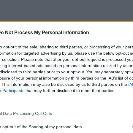
o Not Process My Personal Information
ρουσίες και αξέχαστες συνεργασίες
to opt-out of the sale, sharing to third parties, or processing of your per
deo Music Awards 2026
από τη ΔΕΗ στο
formation for targeted advertising by us, please use the below opt-out s
17 Ιουνίου
την Τετάρτη
. Η βραδιά ήταν
r selection. Please note that after your opt-out request is processed y
eing interest-based ads based on personal information utilized by us or
χνες να ανεβαίνουν στη σκηνή και να
disclosed to third parties prior to your opt-out. You may separately opt-
ο κοινό.
losure of your personal information by third parties on the IAB’s list of
. This information may also be disclosed by us to third parties on the
IA
Ακύλα
ε με τον
, ο οποίος ερμήνευσε το
Participants
that may further disclose it to other third parties.
οποίο εκπροσώπησε την Ελλάδα στη
Eurovision
ό, τροποποίησε έναν από τους γνωστούς
l Data Processing Opt Outs
 αν κερδίσω», τραγούδησε «θα στα πάρω
o opt-out of the Sharing of my personal data.