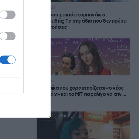
WELLNESS
Πότε σου χτυπάει καμπανάκι ο
θυρεοειδής; Τα σημάδια που δεν πρέπει
να αγνοήσεις
WELLNESS
Η γυναίκα που χαρακτηρίζεται «ο νέος
Αϊνστάιν» και το MIT παραλίγο να την ...
χάσει