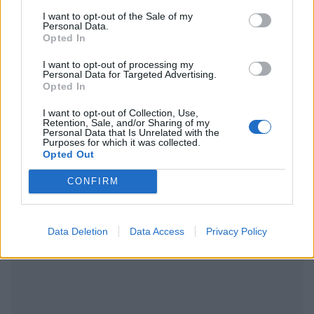
μάθετε πρώτοι
τα πιο hot νέα
.
I want to opt-out of the Sale of my
Personal Data.
Opted In
Ακολουθήστε το Pink.gr και στο
Instagram
I want to opt-out of processing my
Personal Data for Targeted Advertising.
Opted In
I want to opt-out of Collection, Use,
Retention, Sale, and/or Sharing of my
Personal Data that Is Unrelated with the
Purposes for which it was collected.
ΔΙΑΦΗΜΙΣΗ
Opted Out
CONFIRM
Data Deletion
Data Access
Privacy Policy