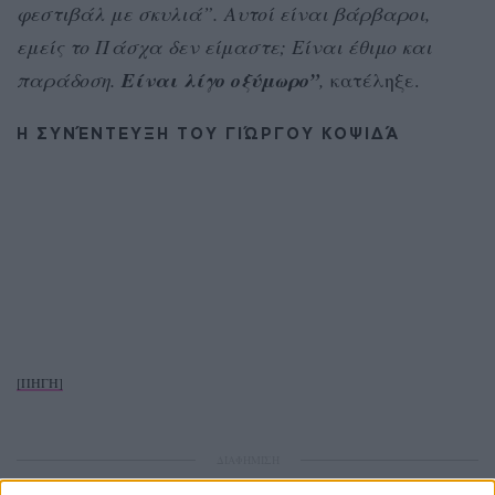
φεστιβάλ με σκυλιά”. Αυτοί είναι βάρβαροι,
εμείς το Πάσχα δεν είμαστε; Είναι έθιμο και
παράδοση.
Είναι λίγο οξύμωρο”
,
κατέληξε.
Η ΣΥΝΈΝΤΕΥΞΗ ΤΟΥ ΓΙΏΡΓΟΥ ΚΟΨΙΔΆ
[ΠΗΓΗ]
ΔΙΑΦΗΜΙΣΗ