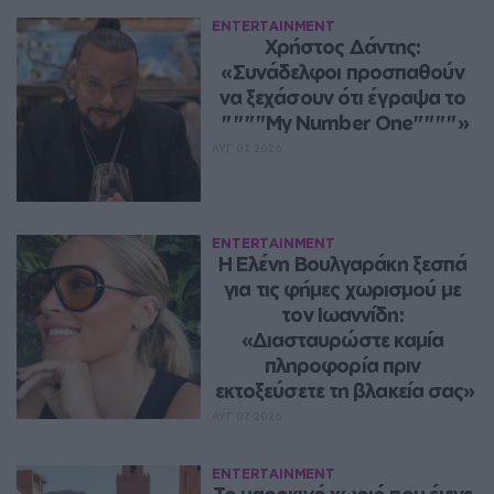
ENTERTAINMENT
Χρήστος Δάντης: 
«Συνάδελφοι προσπαθούν 
να ξεχάσουν ότι έγραψα το 
""""My Number One""""»
ΑΥΓ 07, 2026
ENTERTAINMENT
Η Ελένη Βουλγαράκη ξεσπά 
για τις φήμες χωρισμού με 
τον Ιωαννίδη: 
«Διασταυρώστε καμία 
πληροφορία πριν 
εκτοξεύσετε τη βλακεία σας»
ΑΥΓ 07, 2026
ENTERTAINMENT
Το μαροκινό χωριό που έγινε 