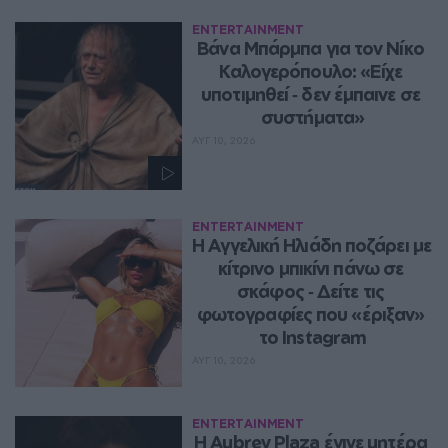
ENTERTAINMENT
Βάνα Μπάρμπα για τον Νίκο 
Καλογερόπουλο: «Είχε 
υποτιμηθεί ‑ δεν έμπαινε σε 
συστήματα»
ΑΥΓ 10, 2026
ENTERTAINMENT
Η Αγγελική Ηλιάδη ποζάρει με 
κίτρινο μπικίνι πάνω σε 
σκάφος ‑ Δείτε τις 
φωτογραφίες που «έριξαν» 
το Instagram
ΑΥΓ 10, 2026
ENTERTAINMENT
Η Aubrey Plaza έγινε μητέρα 