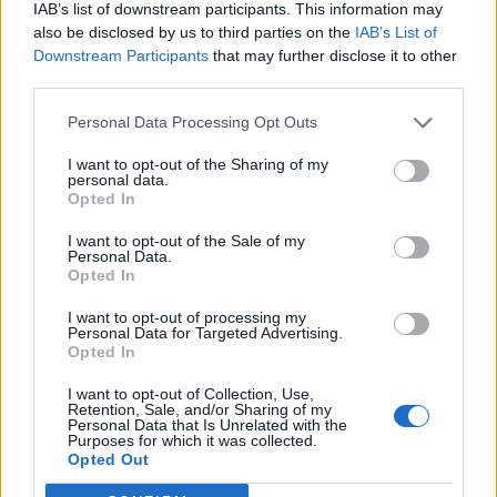
IAB’s list of downstream participants. This information may
Ακολουθήστε το Pink.gr στο
Google News
και
also be disclosed by us to third parties on the
IAB’s List of
μάθετε πρώτοι
τα πιο hot νέα
.
Downstream Participants
that may further disclose it to other
third parties.
Ακολουθήστε το Pink.gr και στο
Instagram
Personal Data Processing Opt Outs
I want to opt-out of the Sharing of my
personal data.
Διαβάστε Ακόμη
Opted In
I want to opt-out of the Sale of my
Personal Data.
CELEBS
ΠΡΙΝ 8 ΕΒΔΟΜΆΔΕΣ
Opted In
Δανάη Μπάρκα ‑ Φάνης
Μπότσης: Ο παραμυθένιος
I want to opt-out of processing my
Personal Data for Targeted Advertising.
γάμος του ζευγαριού
Opted In
Ανάμεσα στους καλεσμένους ήταν η
I want to opt-out of Collection, Use,
Μαρία Μπεκατώρουν, Μαρία
Retention, Sale, and/or Sharing of my
Καβογιάννη, ο Ανδρέας Γεωργίου
Personal Data that Is Unrelated with the
μαζί με τη σύζυγό του Σιμώνη
CELEBS
ΠΡΙΝ 8 ΕΒΔΟΜΆΔΕΣ
Purposes for which it was collected.
Χριστοδούλου, η Μαρία Φραγκάκη
Opted Out
Βίκυ Σταυροπούλου: Ο
και η Νίκη Κεραμέως
ξέφρενος χορός αλά «Είσαι