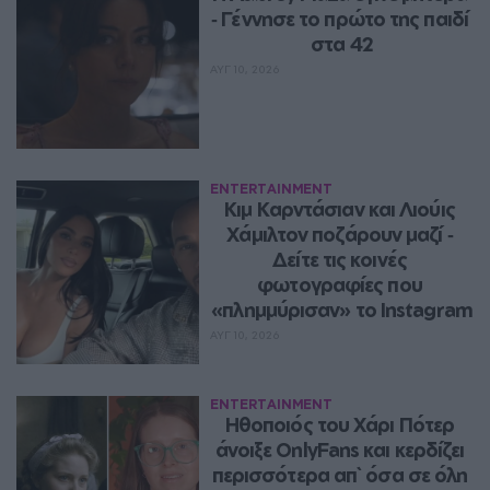
‑ Γέννησε το πρώτο της παιδί 
στα 42
ΑΥΓ 10, 2026
ENTERTAINMENT
Κιμ Καρντάσιαν και Λιούις 
Χάμιλτον ποζάρουν μαζί ‑ 
Δείτε τις κοινές 
φωτογραφίες που 
«πλημμύρισαν» το Instagram
ΑΥΓ 10, 2026
ENTERTAINMENT
Ηθοποιός του Χάρι Πότερ 
άνοιξε OnlyFans και κερδίζει 
περισσότερα απ` όσα σε όλη 