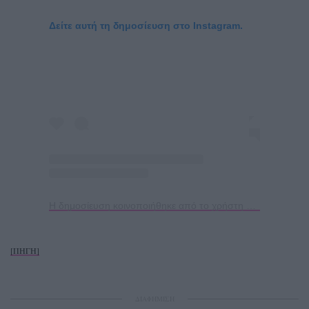
Δείτε αυτή τη δημοσίευση στο Instagram.
Η δημοσίευση κοινοποιήθηκε από το χρήστη Βικυ Σταυροπουλου (@vickystavropoulouofficial)
[ΠΗΓΗ]
ΔΙΑΦΗΜΙΣΗ