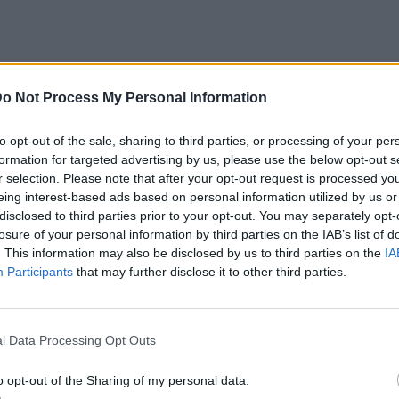
o Not Process My Personal Information
ικητής του «Survivor» ανέβασε μία
την έξοδό τους από το μαιευτήριο και
to opt-out of the sale, sharing to third parties, or processing of your per
ου πέρασαν. Η Μαριαλένα Ρουμελιώτη
formation for targeted advertising by us, please use the below opt-out s
r selection. Please note that after your opt-out request is processed y
νοσηλεία της, διότι ανέβασε υψηλό πυρετό
eing interest-based ads based on personal information utilized by us or
τσούλης το γεγονός αυτό τους προκάλεσε
disclosed to third parties prior to your opt-out. You may separately opt-
losure of your personal information by third parties on the IAB’s list of
. This information may also be disclosed by us to third parties on the
IA
Participants
that may further disclose it to other third parties.
ις. 7 μέρες γεμάτες αγωνία, συγκίνηση,
υρετό της Μαριαλένας που μας φόβισε,
η που έχουμε νιώσει ποτέ.
l Data Processing Opt Outs
ίτι. Μαζί. Και αυτός΄είναι πλέον όλος μας
o opt-out of the Sharing of my personal data.