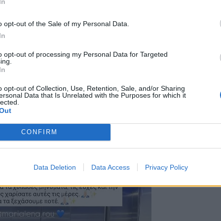
ια τα χιλιάδες μηνύματα, τις ευχές και την
In
ς τις μέρες. Δε θα το ξεχάσουμε ποτέ
»,
o opt-out of the Sale of my Personal Data.
μοσιεύοντας μία φωτογραφία από την έξοδό
In
to opt-out of processing my Personal Data for Targeted
ing.
λη
In
o opt-out of Collection, Use, Retention, Sale, and/or Sharing
ersonal Data that Is Unrelated with the Purposes for which it
lected.
Out
CONFIRM
Data Deletion
Data Access
Privacy Policy