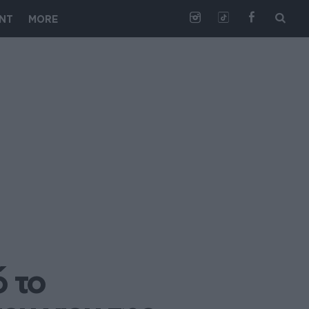
NT
MORE
 το 