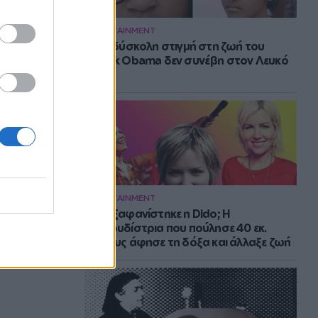
ENTERTAINMENT
Η πιο δύσκολη στιγμή στη ζωή του
Barack Obama δεν συνέβη στον Λευκό
Οίκο
ENTERTAINMENT
Πού εξαφανίστηκε η Dido; Η
τραγουδίστρια που πούλησε 40 εκ.
δίσκους άφησε τη δόξα και άλλαξε ζωή