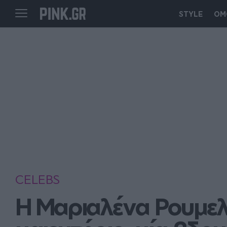
STYLE
ΟΜ
CELEBS
Η Μαριαλένα Ρουμελι