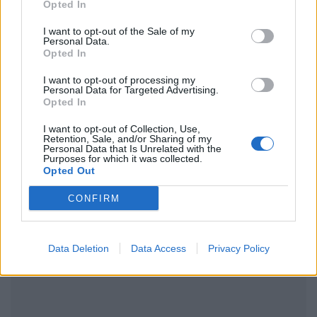
Opted In
I want to opt-out of the Sale of my
Ακολουθήστε το Pink.gr στο
Google News
και
Personal Data.
μάθετε πρώτοι
τα πιο hot νέα
.
Opted In
I want to opt-out of processing my
Ακολουθήστε το Pink.gr και στο
Instagram
Personal Data for Targeted Advertising.
Opted In
I want to opt-out of Collection, Use,
Retention, Sale, and/or Sharing of my
Personal Data that Is Unrelated with the
Purposes for which it was collected.
Opted Out
ΔΙΑΦΗΜΙΣΗ
CONFIRM
Data Deletion
Data Access
Privacy Policy