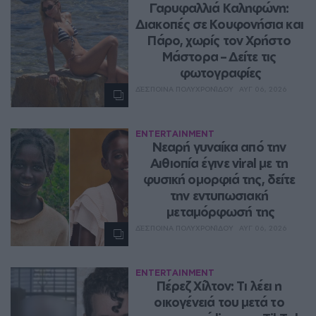
Γαρυφαλλιά Καληφώνη: 
Διακοπές σε Κουφονήσια και 
Πάρο, χωρίς τον Χρήστο 
Μάστορα – Δείτε τις 
φωτογραφίες
ΔΈΣΠΟΙΝΑ ΠΟΛΥΧΡΟΝΊΔΟΥ
ΑΥΓ 06, 2026
ENTERTAINMENT
Νεαρή γυναίκα από την 
Αιθιοπία έγινε viral με τη 
φυσική ομορφιά της, δείτε 
την εντυπωσιακή 
μεταμόρφωσή της
ΔΈΣΠΟΙΝΑ ΠΟΛΥΧΡΟΝΊΔΟΥ
ΑΥΓ 06, 2026
ENTERTAINMENT
Πέρεζ Χίλτον: Τι λέει η 
οικογένειά του μετά το 