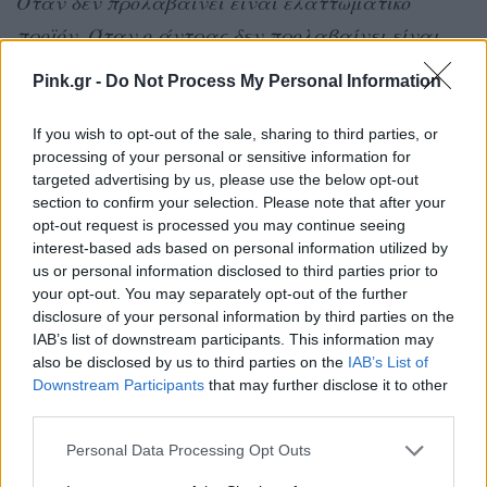
Όταν δεν προλαβαίνει είναι ελαττωματικό
προϊόν. Όταν ο άντρας δεν προλαβαίνει είναι
γιατί είναι πηγμένος στη δουλειά και
Pink.gr -
Do Not Process My Personal Information
στρεσαρισμένος. Να τον αφήσουμε λίγο να
χαλαρώσει στον καναπέ. Είχε δύσκολη μέρα.
If you wish to opt-out of the sale, sharing to third parties, or
processing of your personal or sensitive information for
targeted advertising by us, please use the below opt-out
Το σπίτι ΜΑΣ είναι ευθύνη και των δυο ΜΑΣ. Μην
section to confirm your selection. Please note that after your
κάνουμε κριτική ο ένας στον άλλο που δεν
opt-out request is processed you may continue seeing
προλαβαίνουμε. Να κατανοούμε και να
interest-based ads based on personal information utilized by
us or personal information disclosed to third parties prior to
αντέχουμε την πραγματικότητα που -ειδικά για
your opt-out. You may separately opt-out of the further
κάποιους που δεν έχουν τους πόρους- είναι
disclosure of your personal information by third parties on the
IAB’s list of downstream participants. This information may
αδυσώπητη.
also be disclosed by us to third parties on the
IAB’s List of
Downstream Participants
that may further disclose it to other
Δεν είμαστε εχθροί τα δύο φύλα, αλλά αγόρια,
third parties.
όταν δεν κάνεις κάτι για το σπίτι σου,
Personal Data Processing Opt Outs
αναγκαστικά πρέπει να το κάνει το άλλο σου