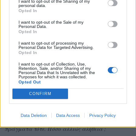
I want to opt-out of the Sharing of my
μισό.
personal data.
Opted In
Ο χρόνος σου εναντίον του χρόνου μου.
I want to opt-out of the Sale of my
Personal Data.
Όλοι παλεύουμε για μια καλύτερη ζωή, ας
Opted In
αφήσουμε τον καθένα μας να το κάνει με τον δικό
I want to opt-out of processing my
Personal Data for Targeted Advertising.
του τρόπο.
Opted In
Τι λέτε να μας επιτρέψουμε να ζήσουμε
I want to opt-out of Collection, Use,
ανενόχλητα;
Retention, Sale, and/or Sharing of my
Personal Data that Is Unrelated with the
Purposes for which it was collected.
Opted Out
*η φωτογραφία τραβήχτηκε για την παράσταση
«του Αγοριού Απέναντι», που αναπαριστά μια
CONFIRM
εποχή 60 χρόνια πίσω, όπου τα πράγματα ήταν
διαφορετικά. Άλλοτε με νοσταλγία, άλλοτε
Data Deletion
Data Access
Privacy Policy
σατιρίζοντας δείχνει το πόσο αλλιώς ήταν τα
πράγματα τότε. Πόσο αλλιώς αλήθεια ;