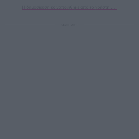
Η δημοσίευση κοινοποιήθηκε από το χρήστη Katerina Geronikolou (@katerina_geronikolou)
ΔΙΑΦΗΜΙΣΗ