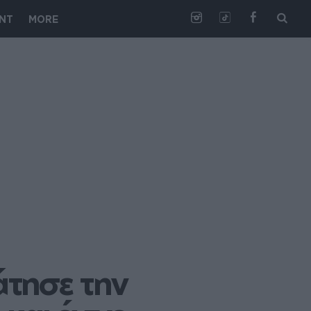
NT
MORE
τησε την 