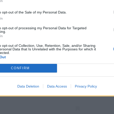
In
o opt-out of the Sale of my Personal Data.
In
to opt-out of processing my Personal Data for Targeted
ing.
In
o opt-out of Collection, Use, Retention, Sale, and/or Sharing
ersonal Data that Is Unrelated with the Purposes for which it
lected.
Out
CONFIRM
this post on Instagram
Data Deletion
Data Access
Privacy Policy