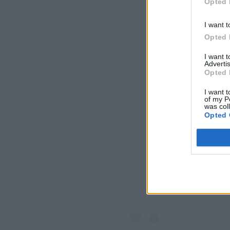
Opted 
I want t
Opted 
I want 
Advertis
Opted 
I want t
of my P
was col
Opted 
View 