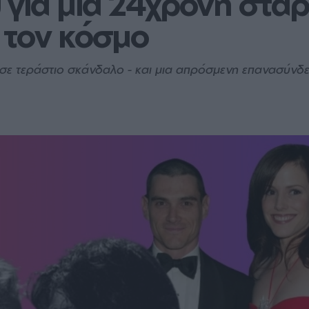
για μια 24χρονη σταρ κ
 τον κόσμο
εσε τεράστιο σκάνδαλο - και μια απρόσμενη επανασύνδ