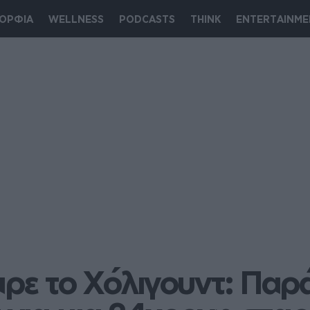
ΟΡΦΙΑ
WELLNESS
PODCASTS
THINK
ENTERTAINME
αρε το Χόλιγουντ: Παρά