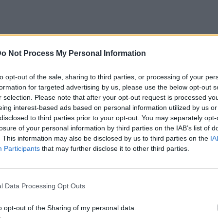
o Not Process My Personal Information
35
to opt-out of the sale, sharing to third parties, or processing of your per
αν ήδη ένας αναγνωρισμένος ηθοποιός
formation for targeted advertising by us, please use the below opt-out s
Mary-Louise
πίσω του με την επίσης γνωστή
r selection. Please note that after your opt-out request is processed y
ερίμενε το πρώτο του παιδί — η Πάρκερ
eing interest-based ads based on personal information utilized by us or
disclosed to third parties prior to your opt-out. You may separately opt-
ης εγκυμοσύνης της.
losure of your personal information by third parties on the IAB’s list of
. This information may also be disclosed by us to third parties on the
IA
η Κλερ Ντέινς
ήταν σε σχέση με τον
Participants
that may further disclose it to other third parties.
ανείς δεν μπορούσε να φανταστεί ότι σε λίγο
ζικά.
l Data Processing Opt Outs
o opt-out of the Sharing of my personal data.