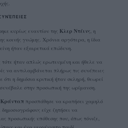
χής.
 ΣΥΝΈΠΕΙΕΣ
Κλερ Ντέινς
φηκε κυρίως εναντίον της
, η
ης κοινής γνώμης. Χρόνια αργότερα, η ίδια
κείνη ήταν εξαιρετικά επώδυνη.
 τότε ήταν απλώς ερωτευμένη και ήθελε να
ρίς να αντιλαμβάνεται πλήρως τις συνέπειες
 ότι η δημόσια κριτική ήταν σκληρή, θεωρεί
 συνέβαλε στην προσωπική της ωρίμανση.
 Κράνταπ
προσπάθησε να κρατήσει χαμηλό
ε δημοσιογράφους είχε ζητήσει να
ας προσωπικής υπόθεσης που, όπως τόνιζε,
πους και ένα νεογέννητο παιδί.