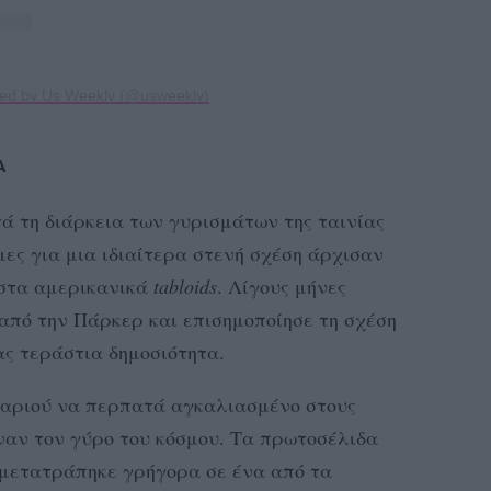
red by Us Weekly (@usweekly)
Α
τά τη διάρκεια των γυρισμάτων της ταινίας
μες για μια ιδιαίτερα στενή σχέση άρχισαν
 στα αμερικανικά
tabloids
. Λίγους μήνες
από την Πάρκερ και επισημοποίησε τη σχέση
ας τεράστια δημοσιότητα.
γαριού να περπατά αγκαλιασμένο στους
αν τον γύρο του κόσμου. Τα πρωτοσέλιδα
 μετατράπηκε γρήγορα σε ένα από τα