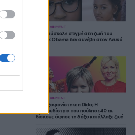
ENTERTAINMENT
Η πιο δύσκολη στιγμή στη ζωή του
Barack Obama δεν συνέβη στον Λευκό
Οίκο
ENTERTAINMENT
Πού εξαφανίστηκε η Dido; Η
τραγουδίστρια που πούλησε 40 εκ.
δίσκους άφησε τη δόξα και άλλαξε ζωή