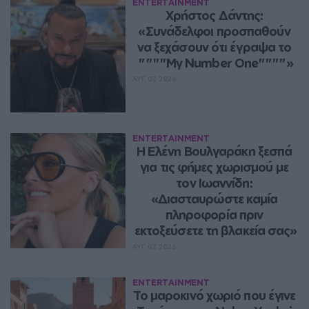
ENTERTAINMENT
Χρήστος Δάντης: 
«Συνάδελφοι προσπαθούν 
να ξεχάσουν ότι έγραψα το 
""""My Number One""""»
ΑΥΓ 07, 2026
ENTERTAINMENT
Η Ελένη Βουλγαράκη ξεσπά 
για τις φήμες χωρισμού με 
τον Ιωαννίδη: 
«Διασταυρώστε καμία 
πληροφορία πριν 
εκτοξεύσετε τη βλακεία σας»
ΑΥΓ 07, 2026
ENTERTAINMENT
Το μαροκινό χωριό που έγινε 