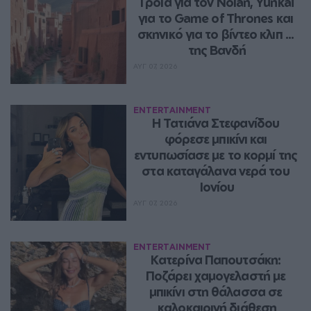
Τροία για τον Nolan, Yunkai 
για το Game of Thrones και 
σκηνικό για το βίντεο κλιπ ... 
της Βανδή
ΑΥΓ 07, 2026
ENTERTAINMENT
Η Τατιάνα Στεφανίδου 
φόρεσε μπικίνι και 
εντυπωσίασε με το κορμί της 
στα καταγάλανα νερά του 
Ιονίου
ΑΥΓ 07, 2026
ENTERTAINMENT
Κατερίνα Παπουτσάκη: 
Ποζάρει χαμογελαστή με 
μπικίνι στη θάλασσα σε 
καλοκαιρινή διάθεση