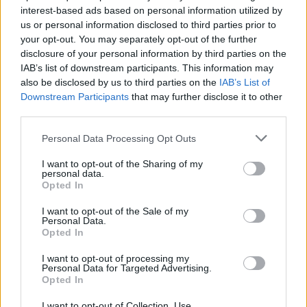
interest-based ads based on personal information utilized by
us or personal information disclosed to third parties prior to
your opt-out. You may separately opt-out of the further
disclosure of your personal information by third parties on the
IAB’s list of downstream participants. This information may
Ακολουθήστε το Pink.gr στο
Google News
και
also be disclosed by us to third parties on the
IAB’s List of
Downstream Participants
that may further disclose it to other
μάθετε πρώτοι
τα πιο hot νέα
.
third parties.
Ακολουθήστε το Pink.gr και στο
Instagram
Personal Data Processing Opt Outs
I want to opt-out of the Sharing of my
personal data.
Opted In
I want to opt-out of the Sale of my
Personal Data.
ΔΙΑΦΗΜΙΣΗ
Opted In
I want to opt-out of processing my
Personal Data for Targeted Advertising.
Opted In
I want to opt-out of Collection, Use,