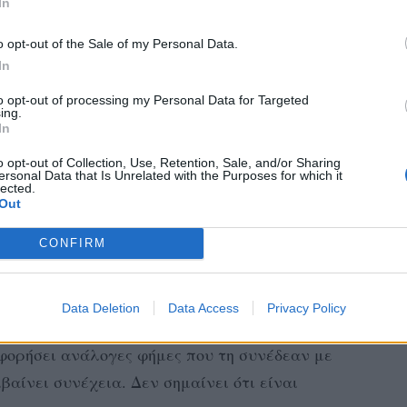
In
τευξη
o opt-out of the Sale of my Personal Data.
In
to opt-out of processing my Personal Data for Targeted
dstein, who are co-starring in the new
ing.
y the rumors that they are dating in real
In
o opt-out of Collection, Use, Retention, Sale, and/or Sharing
ersonal Data that Is Unrelated with the Purposes for which it
lected.
 Show
Out
 θέμα, υποστηρίζοντας ότι η απάντηση της
CONFIRM
θαρη. «Εντάξει, αλλά θα πω ότι, επειδή
 δεν ήταν απάντηση», της είπε. «Δεν ήταν
Data Deletion
Data Access
Privacy Policy
ντέδρασε η Τζένιφερ Λόπεζ, επισημαίνοντας
φορήσει ανάλογες φήμες που τη συνέδεαν με
αίνει συνέχεια. Δεν σημαίνει ότι είναι