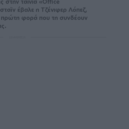
 στην ταινία «Office
ταϊν έβαλε η Τζένιφερ Λόπεζ,
ι η πρώτη φορά που τη συνδέουν
ης.
ΔΙΑΦΗΜΙΣΗ