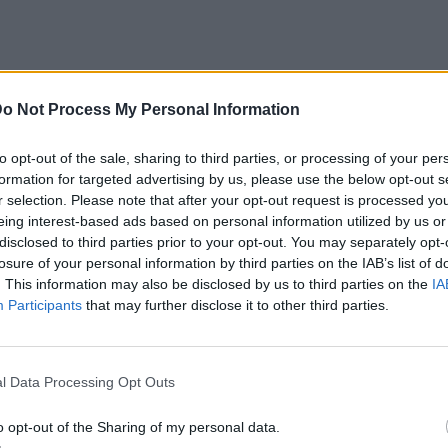
o Not Process My Personal Information
 συνέντευξη στην εκπομπή «Today» και η
to opt-out of the sale, sharing to third parties, or processing of your per
formation for targeted advertising by us, please use the below opt-out s
 έθεσε ευθέως το ερώτημα σχετικά με τα
r selection. Please note that after your opt-out request is processed y
ο για πιθανό ειδύλλιο μεταξύ τους.
eing interest-based ads based on personal information utilized by us or
disclosed to third parties prior to your opt-out. You may separately opt-
losure of your personal information by third parties on the IAB’s list of
δουν με κάποιον ή να συνεργάζομαι με
. This information may also be disclosed by us to third parties on the
IA
ουν ερωτικά μαζί του», απάντησε η Λόπεζ,
Participants
that may further disclose it to other third parties.
 χιούμορ: «Νομίζω ότι αν σταθείς δίπλα της,
ουσιάστρια ανταπάντησε αστειευόμενη:
l Data Processing Opt Outs
συμβεί», με τον ηθοποιό να προσθέτει: «Γι’
 όλη αυτή την ώρα».
o opt-out of the Sharing of my personal data.