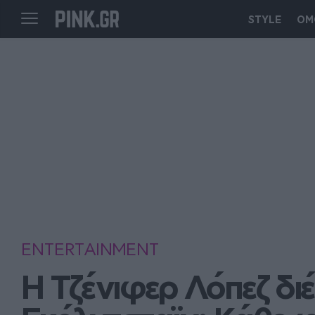
STYLE
ΟΜ
ENTERTAINMENT
Η Τζένιφερ Λόπεζ διέ