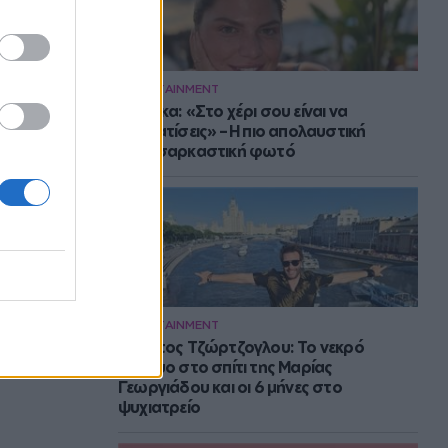
ENTERTAINMENT
Μπάρκα: «Στο χέρι σου είναι να
αδυνατίσεις» – Η πιο απολαυστική
αυτοσαρκαστική φωτό
ENTERTAINMENT
Στράτος Τζώρτζογλου: Το νεκρό
έμβρυο στο σπίτι της Μαρίας
Γεωργιάδου και οι 6 μήνες στο
ψυχιατρείο