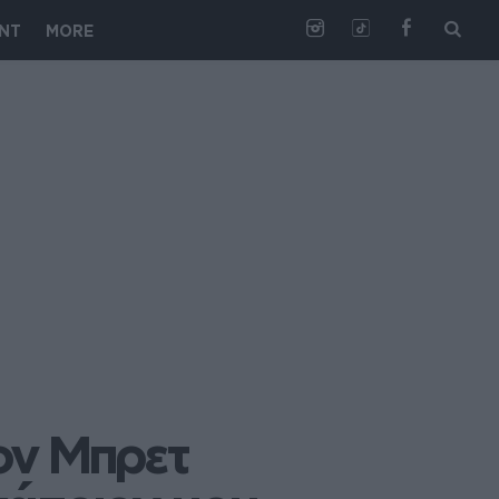
NT
MORE
ον Μπρετ 