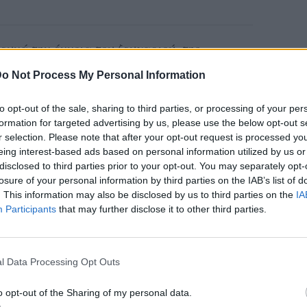
ρευνά την έννοια του ζευγαριού, της
υναμικού πεδίου δημιουργίας. Μέσα από το
o Not Process My Personal Information
ης LGBTQIA2S+ κοινότητας, η έκθεση
ς σταθερή ή περιοριστική μορφή, αλλά ως
to opt-out of the sale, sharing to third parties, or processing of your per
formation for targeted advertising by us, please use the below opt-out s
ς, ανταλλαγής, έντασης, τρυφερότητας και
r selection. Please note that after your opt-out request is processed y
eing interest-based ads based on personal information utilized by us or
disclosed to third parties prior to your opt-out. You may separately opt-
losure of your personal information by third parties on the IAB’s list of
μια φράση της εμπορικής γλώσσας ως
. This information may also be disclosed by us to third parties on the
IA
ώλεια, ποικιλομορφία χωρίς αποκλεισμό και
Participants
that may further disclose it to other third parties.
 δημιουργίας.
l Data Processing Opt Outs
o opt-out of the Sharing of my personal data.