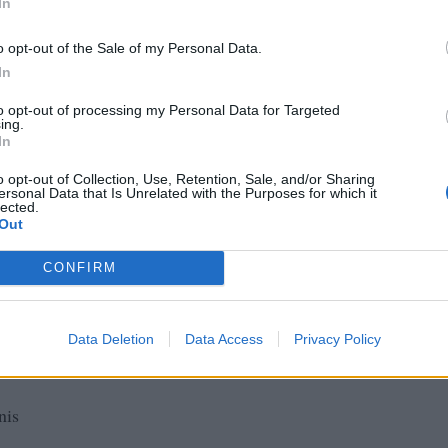
In
o opt-out of the Sale of my Personal Data.
ragiannopoulou
In
to opt-out of processing my Personal Data for Targeted
ing.
In
o opt-out of Collection, Use, Retention, Sale, and/or Sharing
ersonal Data that Is Unrelated with the Purposes for which it
lected.
Out
CONFIRM
Data Deletion
Data Access
Privacy Policy
nis