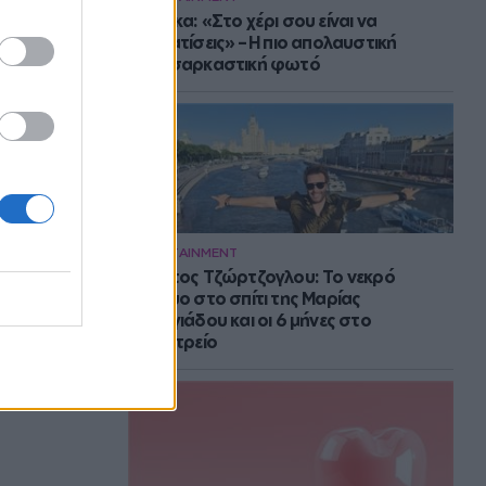
Μπάρκα: «Στο χέρι σου είναι να
αδυνατίσεις» – Η πιο απολαυστική
αυτοσαρκαστική φωτό
ENTERTAINMENT
Στράτος Τζώρτζογλου: Το νεκρό
έμβρυο στο σπίτι της Μαρίας
Γεωργιάδου και οι 6 μήνες στο
ψυχιατρείο