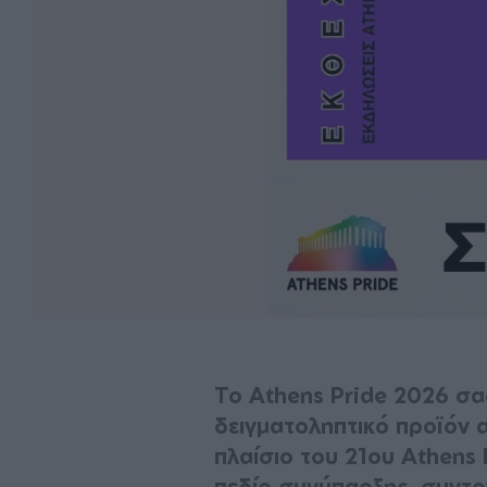
Το Athens Pride 2026 σα
δειγματοληπτικό προϊόν α
πλαίσιο του 21ου Athens
πεδίο συνύπαρξης, συντ