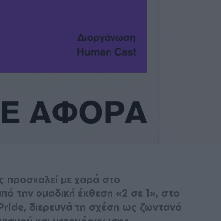
ς προσκαλεί με χαρά στο
πό την ομαδική έκθεση «2 σε 1», στο
 Pride, διερευνά τη σχέση ως ζωντανό
ονισμού και μεταμόρφωσης.