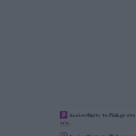
Ακολουθήστε το Pink.gr στ
νέα
.