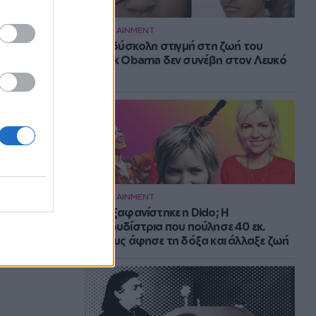
ENTERTAINMENT
Η πιο δύσκολη στιγμή στη ζωή του
Barack Obama δεν συνέβη στον Λευκό
Οίκο
ENTERTAINMENT
Πού εξαφανίστηκε η Dido; Η
τραγουδίστρια που πούλησε 40 εκ.
δίσκους άφησε τη δόξα και άλλαξε ζωή