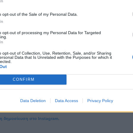
In
ούμε, να μαζωχτούμε, να βρεθούμε» λέει στο
ης.
o opt-out of the Sale of my Personal Data.
In
to opt-out of processing my Personal Data for Targeted
ing.
In
o opt-out of Collection, Use, Retention, Sale, and/or Sharing
ersonal Data that Is Unrelated with the Purposes for which it
lected.
Out
CONFIRM
Data Deletion
Data Access
Privacy Policy
τη δημοσίευση στο Instagram.