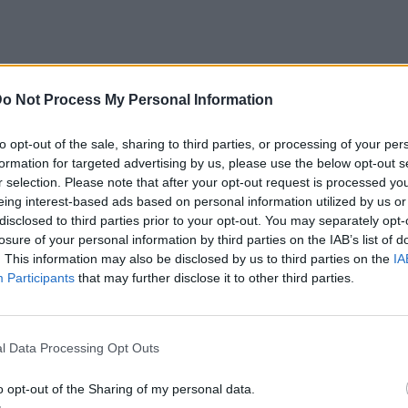
o Not Process My Personal Information
to opt-out of the sale, sharing to third parties, or processing of your per
formation for targeted advertising by us, please use the below opt-out s
λει ένα τέλος στις παρανοήσεις που
r selection. Please note that after your opt-out request is processed y
eing interest-based ads based on personal information utilized by us or
 στη Θεσσαλονίκη. Δείχνοντας on camera την
disclosed to third parties prior to your opt-out. You may separately opt-
κό του μήνυμα και διαβεβαίωσε τους πάντες
losure of your personal information by third parties on the IAB’s list of
. This information may also be disclosed by us to third parties on the
IA
συμπρωτεύουσα ισχύει κανονικά και δεν
Participants
that may further disclose it to other third parties.
 σας. Μη ξανακούσω κανέναν να πει ότι δε
l Data Processing Opt Outs
αλονίκης λόγω του ματιού μου ή για κάποιον
ασίζεται ο καθένας, γιατί θα του κόψω το
o opt-out of the Sharing of my personal data.