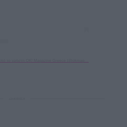
Η δημοσίευση κοινοποιήθηκε από το χρήστη OK! Magazine Greece (@okmag.gr)
ΔΙΑΦΗΜΙΣΗ