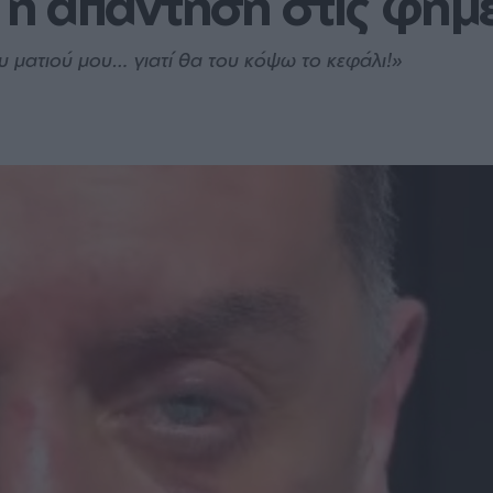
 η απάντηση στις φήμ
υ ματιού μου… γιατί θα του κόψω το κεφάλι!»