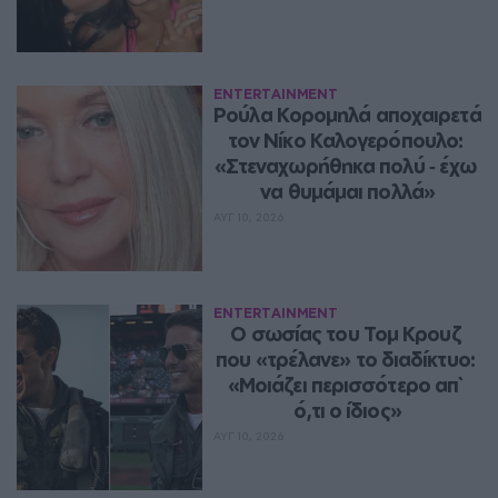
ENTERTAINMENT
Ρούλα Κορομηλά αποχαιρετά 
τον Νίκο Καλογερόπουλο: 
«Στεναχωρήθηκα πολύ ‑ έχω 
να θυμάμαι πολλά»
ΑΥΓ 10, 2026
ENTERTAINMENT
Ο σωσίας του Τομ Κρουζ 
που «τρέλανε» το διαδίκτυο: 
«Μοιάζει περισσότερο απ` 
ό,τι ο ίδιος»
ΑΥΓ 10, 2026