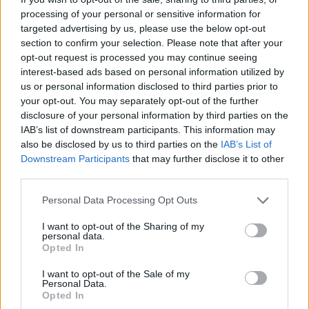
ΟΙ ΠΛΗΓΈΣ ΠΟΥ ΔΕΝ ΣΒΉΝΟΥΝ
processing of your personal or sensitive information for
targeted advertising by us, please use the below opt-out
Μπάρι Κίογκαν
Παρά την επιτυχία, ο
έχει
section to confirm your selection. Please note that after your
opt-out request is processed you may continue seeing
μιλήσει ανοιχτά για τις δυσκολίες που συνεχίζει
interest-based ads based on personal information utilized by
να αντιμετωπίζει. Όπως έχει παραδεχτεί, η
us or personal information disclosed to third parties prior to
παιδική του ηλικία του άφησε βαθιά ζητήματα
your opt-out. You may separately opt-out of the further
disclosure of your personal information by third parties on the
εμπιστοσύνης, τα οποία εξακολουθεί να
IAB’s list of downstream participants. This information may
επεξεργάζεται μέσα από ψυχοθεραπεία.
also be disclosed by us to third parties on the
IAB’s List of
Downstream Participants
that may further disclose it to other
third parties.
Η ιστορία του αποτελεί υπενθύμιση ότι πίσω από
τη λάμψη και τη δημοσιότητα συχνά κρύβονται
Personal Data Processing Opt Outs
άνθρωποι που χρειάστηκε να ξεπεράσουν
I want to opt-out of the Sharing of my
personal data.
αδιανόητες δυσκολίες. Και στην περίπτωσή του, η
Opted In
μεγαλύτερη νίκη ίσως δεν είναι οι
I want to opt-out of the Sale of my
κινηματογραφικές διακρίσεις, αλλά το ότι
Personal Data.
Opted In
κατάφερε να δραπετεύσει από έναν κύκλο που