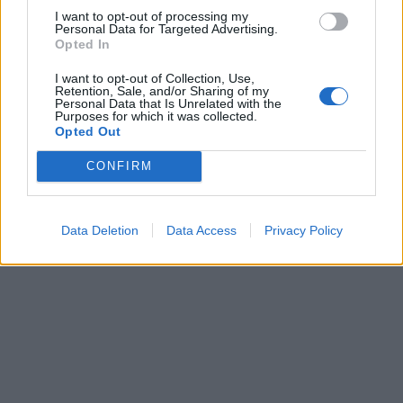
έμοιαζε προδιαγεγραμμένος.
I want to opt-out of processing my
Personal Data for Targeted Advertising.
Opted In
ΔΙΑΦΗΜΙΣΗ
I want to opt-out of Collection, Use,
Retention, Sale, and/or Sharing of my
Personal Data that Is Unrelated with the
Purposes for which it was collected.
Opted Out
CONFIRM
Data Deletion
Data Access
Privacy Policy