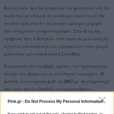
Κανείς τότε δεν θα μπορούσε να φανταστεί ότι το
παιδί που μεγάλωνε σε ανάδοχες οικογένειες θα
γινόταν μία από τις πιο αναγνωρίσιμες μορφές
του σύγχρονου κινηματογράφου. Στα τέλη της
εφηβείας του, ο Κίογκαν απάντησε σε μια ανοιχτή
αγγελία για κάστινγκ και εξασφάλισε έναν μικρό
ρόλο στην ιρλανδική σειρά
Love/Hate
.
Η ερμηνεία του τράβηξε αμέσως την προσοχή και
άνοιξε τον δρόμο για μεγαλύτερες ευκαιρίες. Η
2017
διεθνής αναγνώριση ήρθε το
με τη συμμετοχή
του στην ταινία
Dunkirk
, ενώ ακολούθησαν
σημαντικοί ρόλοι που τον καθιέρωσαν ως έναν από
Pink.gr -
Do Not Process My Personal Information
τους πιο περιζήτητους ηθοποιούς της εποχής του.
If you wish to opt-out of the sale, sharing to third parties, or