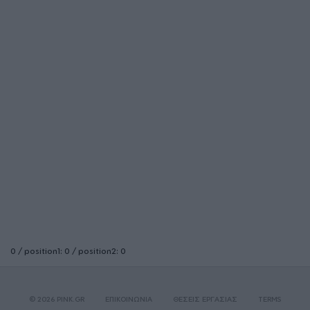
0 / position1: 0 / position2: 0
© 2026 PINK.GR
ΕΠΙΚΟΙΝΩΝΙΑ
ΘΕΣΕΙΣ ΕΡΓΑΣΙΑΣ
TERMS