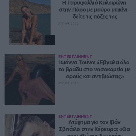
Η Γαρυφαλλιά Καληφώνη 
στην Πάρο με μαύρο μπικίνι ‑ 
δείτε τις πόζες της
ΑΥΓ 09, 2026
ENTERTAINMENT
Ιωάννα Τούνη: «Έβγαλα όλο 
το βράδυ στο νοσοκομείο με 
ορούς και αντιβιώσεις»
ΑΥΓ 09, 2026
ENTERTAINMENT
Ατύχημα για τον Ιβάν 
Σβιτάιλο στην Κέρκυρα: «Θα 
σηκωθώ πιο δυνατός»