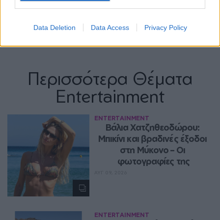
Data Deletion
Data Access
Privacy Policy
Περισσότερα Θέματα
Entertainment
ENTERTAINMENT
Βάλια Χατζηθεοδώρου: 
Μπικίνι και βραδινές έξοδοι 
στη Μύκονο – Οι 
φωτογραφίες της
ΑΥΓ 09, 2026
ENTERTAINMENT