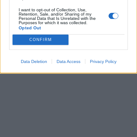
επιλεκτικές δημόσιες εμφανίσεις και κρατούν
I want to opt-out of Collection, Use,
Retention, Sale, and/or Sharing of my
χαμηλούς τόνους στη σχέση τους.
Personal Data that Is Unrelated with the
Purposes for which it was collected.
Opted Out
[ΠΗΓΗ]
CONFIRM
ΔΙΑΦΗΜΙΣΗ
Data Deletion
Data Access
Privacy Policy