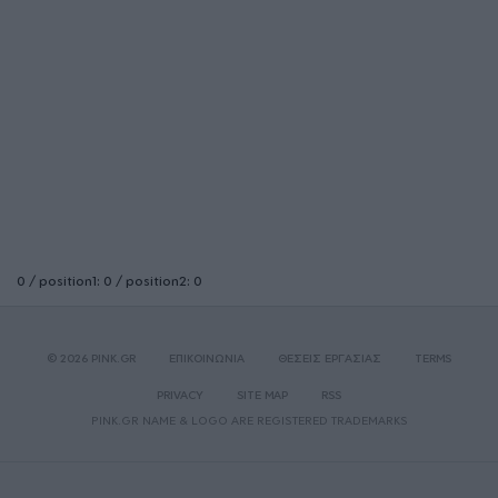
0 / position1: 0 / position2: 0
© 2026 PINK.GR
ΕΠΙΚΟΙΝΩΝΙΑ
ΘΕΣΕΙΣ ΕΡΓΑΣΙΑΣ
TERMS
PRIVACY
SITE MAP
RSS
PINK.GR NAME & LOGO ARE REGISTERED TRADEMARKS