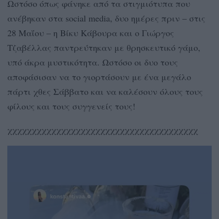
Ωστόσο όπως φάνηκε από τα στιγμιότυπα που
ανέβηκαν στα social media, δυο ημέρες πριν – στις
28 Μαΐου – η Βίκυ Κάβουρα και ο Γιώργος
Τζαβέλλας παντρεύτηκαν με θρησκευτικό γάμο,
υπό άκρα μυστικότητα. Ωστόσο οι δυο τους
αποφάσισαν να το γιορτάσουν με ένα μεγάλο
πάρτι χθες Σάββατο και να καλέσουν όλους τους
φίλους και τους συγγενείς τους!
χχχχχχχχχχχχχχχχχχχχχχχχχχχχχχχχχχχχχχχ