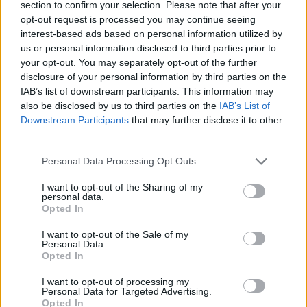
section to confirm your selection. Please note that after your
opt-out request is processed you may continue seeing
interest-based ads based on personal information utilized by
us or personal information disclosed to third parties prior to
your opt-out. You may separately opt-out of the further
disclosure of your personal information by third parties on the
IAB’s list of downstream participants. This information may
also be disclosed by us to third parties on the
IAB’s List of
Downstream Participants
that may further disclose it to other
third parties.
Personal Data Processing Opt Outs
I want to opt-out of the Sharing of my
personal data.
Opted In
I want to opt-out of the Sale of my
Personal Data.
Opted In
Να σου υπενθυμίσουμε ότι η σχέση της Βίκυς
Κάβουρα και του Γιώργου Τζαβέλλα έγινε γνωστή
I want to opt-out of processing my
Personal Data for Targeted Advertising.
τον Μάρτιο του 2023. Οι δυο τους, έκτοτε, κάνουν
Opted In