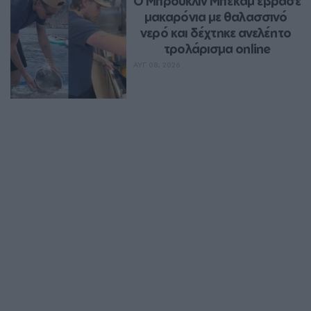
Ο Μπρούκλιν Μπέκαμ έβρασε 
μακαρόνια με θαλασσινό 
νερό και δέχτηκε ανελέητο 
τρολάρισμα online
ΑΥΓ 08, 2026