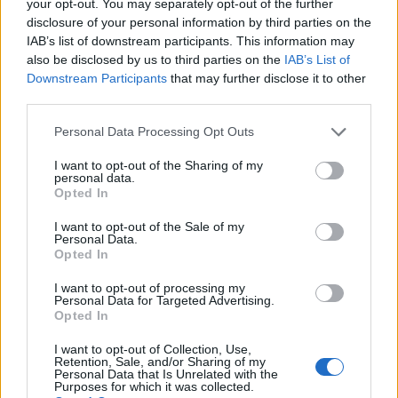
your opt-out. You may separately opt-out of the further
Ακολουθήστε το Pink.gr στο
Google News
και
disclosure of your personal information by third parties on the
μάθετε πρώτοι
τα πιο hot νέα
.
IAB’s list of downstream participants. This information may
also be disclosed by us to third parties on the
IAB’s List of
Ακολουθήστε το Pink.gr και στο
Instagram
Downstream Participants
that may further disclose it to other
third parties.
Personal Data Processing Opt Outs
I want to opt-out of the Sharing of my
personal data.
Opted In
ΔΙΑΦΗΜΙΣΗ
I want to opt-out of the Sale of my
Personal Data.
Opted In
I want to opt-out of processing my
Personal Data for Targeted Advertising.
Opted In
I want to opt-out of Collection, Use,
Retention, Sale, and/or Sharing of my
Personal Data that Is Unrelated with the
Purposes for which it was collected.