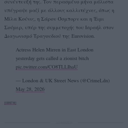
συνέντευξή της. Τον περασμένο μήνα μάλιστα
υπέγραψε μαζί με άλλους καλλιτέχνες, όπως η
Μίλα Κούνις, η Σάρον Όσμπορν και η 'Ειμι
Σούμερ, υπέρ της συμμετοχής του Ισραήλ στον
Διαγωνισμό Τραγουδιού της Eurovision.
Actress Helen Mirren in East London
yesterday gets called a zionist bitch
pic.twitter.com/CO8TLLIhaU
— London & UK Street News (@CrimeLdn)
May 28, 2026
[ΠΗΓΗ]
ΔΙΑΦΗΜΙΣΗ