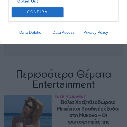
Opted Out
CONFIRM
Data Deletion
Data Access
Privacy Policy
Περισσότερα Θέματα
Entertainment
ENTERTAINMENT
Βάλια Χατζηθεοδώρου: 
Μπικίνι και βραδινές έξοδοι 
στη Μύκονο – Οι 
φωτογραφίες της