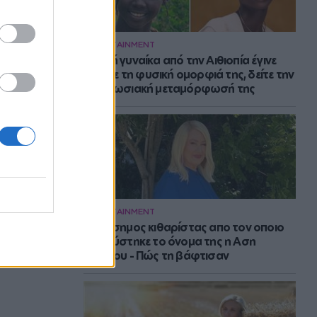
ENTERTAINMENT
Νεαρή γυναίκα από την Αιθιοπία έγινε
viral με τη φυσική ομορφιά της, δείτε την
εντυπωσιακή μεταμόρφωσή της
ENTERTAINMENT
Ο διάσημος κιθαρίστας απο τον οποιο
εμπνεύστηκε το όνομα της η Αση
Μπήλιου - Πώς τη βάφτισαν