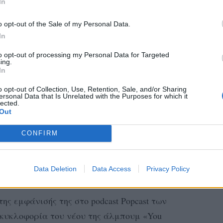
In
ξουαλικοποιήσουν με έναν τρόπο που, όπως
έχει κανονικοποιηθεί η παiδοφιλiκή ματιά
o opt-out of the Sale of my Personal Data.
ας μεγαλώνουν λέγοντας “μην φορέσεις
In
σε σeξουαλικοποιήσει και θα φταις εσύ”»,
to opt-out of processing my Personal Data for Targeted
ing.
In
η πως εμπνεύστηκε το look από γυναίκες της
o opt-out of Collection, Use, Retention, Sale, and/or Sharing
ersonal Data that Is Unrelated with the Purposes for which it
 η Kathleen Hanna και η Courtney Love, τις
lected.
Out
ίδωλα. Για την ίδια, το φόρεμα ήταν μια
νε να αισθάνεται cool και άνετα, χωρίς να
CONFIRM
έσει ή να θεωρηθεί «σέξι». Αντίθετα, θεωρεί
ι γυναίκες τον τρόπο που ντύνονται μόνο
Data Deletion
Data Access
Privacy Policy
η διαστρεβλωμένη ματιά κάποιων ανθρώπων.
της εμφάνισής της στο podcast Popcast των
ν κυκλοφορία του νέου της άλμπουμ «You