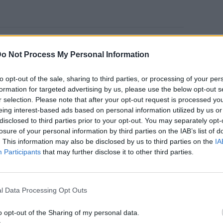
 «ενοχλητική» την αντίδραση μέρους του
o Not Process My Personal Information
ωρήθηκε όχι τόσο για τον εαυτό της, αλλά
 νεότερες γυναίκες και στα κορίτσια. Όπως
to opt-out of the sale, sharing to third parties, or processing of your per
γεγονός ότι ένα πλήρως καλυμμένο outfit
formation for targeted advertising by us, please use the below opt-out s
r selection. Please note that after your opt-out request is processed y
ο» μόνο και μόνο επειδή θύμιζε παιδικό
eing interest-based ads based on personal information utilized by us or
disclosed to third parties prior to your opt-out. You may separately opt-
losure of your personal information by third parties on the IAB’s list of
. This information may also be disclosed by us to third parties on the
IA
Ε ΓΙΑ ΤΑ ΣΧΌΛΙΑ ΣΤΟ ΦΌΡΕΜΆ ΤΗΣ:
Participants
that may further disclose it to other third parties.
Ι ΤΗΝ ΠΑIΔΟΦΙΛIΑ»
 στο παρελθόν έχει εμφανιστεί στη σκηνή με
l Data Processing Opt Outs
να αισθανθεί ότι υπάρχει κάτι λάθος σε
ση του συγκεκριμένου φορέματος ένιωσε ότι
o opt-out of the Sharing of my personal data.