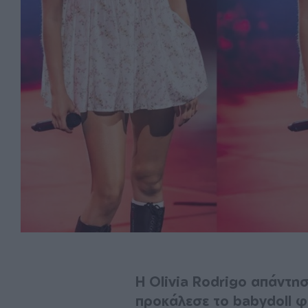
Η Olivia Rodrigo απάντη
προκάλεσε το babydoll 