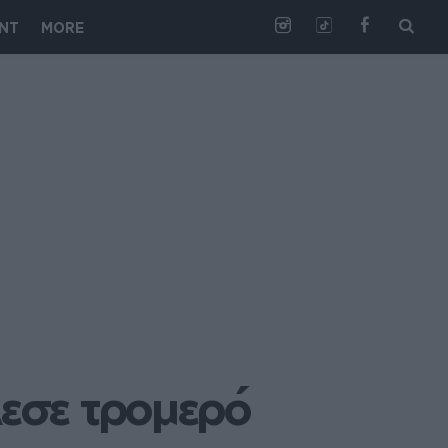
NT
MORE
εσε τρομερό 