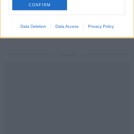
CONFIRM
Διαβάστε Ακόμη
Data Deletion
Data Access
Privacy Policy
ΔΙΑΦΗΜΙΣΗ