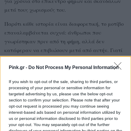
για χρόνια στο επίκεντρο φημών και σκανδάλων
μετά τους χωρισμούς του.
Παρότι κάθε ιστορία είναι διαφορετική, το μοτίβο
επαναλαμβάνεται συχνά: άνθρωποι που
γνωρίστηκαν πριν από τη φήμη, αλλά δεν
κατάφεραν να επιβιώσουν μετά από αυτήν. Γιατί
πολλές φορές, η μεγαλύτερη αλλαγή που φέρνει η
επιτυχία δεν είναι τα χρήματα ή η
Pink.gr -
Do Not Process My Personal Information
αναγνωρισιμότητα, αλλά ο τρόπος που αλλάζουν
If you wish to opt-out of the sale, sharing to third parties, or
οι ίδιοι οι άνθρωποι γύρω από αυτήν.
processing of your personal or sensitive information for
targeted advertising by us, please use the below opt-out
ΔΙΑΦΗΜΙΣΗ
section to confirm your selection. Please note that after your
opt-out request is processed you may continue seeing
interest-based ads based on personal information utilized by
us or personal information disclosed to third parties prior to
your opt-out. You may separately opt-out of the further
disclosure of your personal information by third parties on the