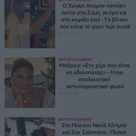
Ο Έργκιν Αταμαν «σπάει» 
πιάτα στη Σύμη, ακόμα και 
στο κεφάλι του! ‑ Tο βίντεο 
που κάνει το γύρο των social
ΑΥΓ 05, 2026
ENTERTAINMENT
Μπάρκα: «Στο χέρι σου είναι 
να αδυνατίσεις» – Η πιο 
απολαυστική 
αυτοσαρκαστική φωτό
ΑΥΓ 05, 2026
ENTERTAINMENT
Στη Μύκονο Νικόλ Κίντμαν 
και Ζόε Σαλντάνα ‑ Πλάνα 