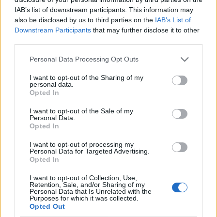
IAB’s list of downstream participants. This information may
also be disclosed by us to third parties on the
IAB’s List of
Downstream Participants
that may further disclose it to other
third parties.
Personal Data Processing Opt Outs
I want to opt-out of the Sharing of my
personal data.
Opted In
I want to opt-out of the Sale of my
Personal Data.
Opted In
I want to opt-out of processing my
Personal Data for Targeted Advertising.
Opted In
Ακολουθήστε το Pink.gr στο
Google News
και
I want to opt-out of Collection, Use,
Retention, Sale, and/or Sharing of my
μάθετε πρώτοι
τα πιο hot νέα
.
Personal Data that Is Unrelated with the
Purposes for which it was collected.
Opted Out
Ακολουθήστε το Pink.gr και στο
Instagram