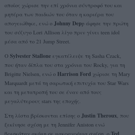
οποίος χώρισε την επί χρόνια σύντροφό του και
μητέρα των παιδιών του όταν η καριέρα του
Johnny Dep
απογειώθηκε, ενώ ο
p άφησε την πρώτη
του σύζυγο Lori Allison λίγο πριν γίνει teen idol
μέσα από το 21 Jump Street.
Sylvester Stallone
Ο
εγκατέλειψε τη Sasha Czack,
που ήταν δίπλα του στα χρόνια του Rocky, για τη
Harrison Ford
Brigitte Nielsen, ενώ ο
χώρισε τη Mary
Marquardt μετά τη σαρωτική επιτυχία του Star Wars
και τη μετατροπή του σε έναν από τους
μεγαλύτερους stars της εποχής.
Justin Theroux
Στη λίστα βρίσκονται επίσης ο
, που
ξεκίνησε σχέση με τη Jennifer Aniston ενώ
Ted
βρισκόταν ακόμη σε μακροχρόνια σχέση, ο