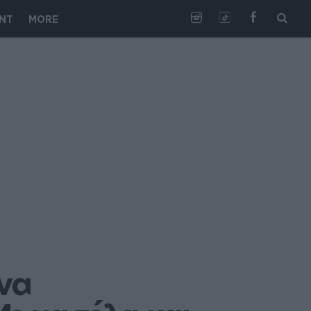
NT
MORE
να 