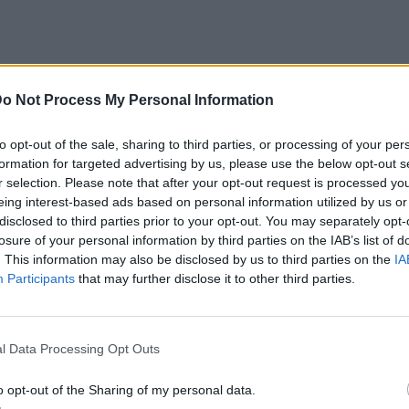
o Not Process My Personal Information
to opt-out of the sale, sharing to third parties, or processing of your per
formation for targeted advertising by us, please use the below opt-out s
 με συγκίνηση στη σχέση που έχει αναπτύξει
r selection. Please note that after your opt-out request is processed y
, εξηγώντας πως την έχει συνδέσει άρρηκτα
eing interest-based ads based on personal information utilized by us or
disclosed to third parties prior to your opt-out. You may separately opt-
ει τα τελευταία χρόνια.
losure of your personal information by third parties on the IAB’s list of
. This information may also be disclosed by us to third parties on the
IA
: «Είναι ο μεγαλύτερός μου φόβος. Η
Participants
that may further disclose it to other third parties.
ύτερος φόβος και μια μεγάλη αγάπη. Επειδή
έκα χρόνια με αυτήν την ασθένεια της
ύ μεγάλο κύκλο… Με τρομάζει αν θα μπορώ
l Data Processing Opt Outs
ου να έχει φύγει. Εκεί νομίζω ότι θα μου
o opt-out of the Sharing of my personal data.