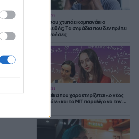
WELLNESS
Πότε σου χτυπάει καμπανάκι ο
θυρεοειδής; Τα σημάδια που δεν πρέπει
να αγνοήσεις
WELLNESS
Η γυναίκα που χαρακτηρίζεται «ο νέος
Αϊνστάιν» και το MIT παραλίγο να την ...
χάσει