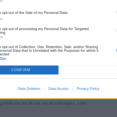
In
συνδυάσει ότι αυτή η παράσταση την
o opt-out of the Sale of my Personal Data.
In
τροφεύσει σε όλο αυτό το πολύ οδυνηρό
ρτηση και με την παράσταση και με το
to opt-out of processing my Personal Data for Targeted
ing.
όμα και όταν θα ελευθερωθεί και η μαμά
In
α, πώς θα μπορώ να διαχειριστώ αυτή την
o opt-out of Collection, Use, Retention, Sale, and/or Sharing
ersonal Data that Is Unrelated with the Purposes for which it
lected.
Out
α μην περάσει και από τη θρυλική σειρά
CONFIRM
με την Ελένη Ράντου να απαντά με χιούμορ
ε τον Χάρη Ρώμα. «Εγώ θα του πω να
ογδόντα. Στα ογδόντα θα είχε πάρα πολύ
Data Deletion
Data Access
Privacy Policy
ο “Κωνσταντίνου και Ελένης”. Να είμαστε
ρίτσα και το πι και να το κάνουμε», είπε