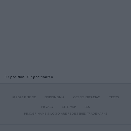
0 / position1: 0 / position2: 0
© 2026 PINK.GR
ΕΠΙΚΟΙΝΩΝΙΑ
ΘΕΣΕΙΣ ΕΡΓΑΣΙΑΣ
TERMS
PRIVACY
SITE MAP
RSS
PINK.GR NAME & LOGO ARE REGISTERED TRADEMARKS