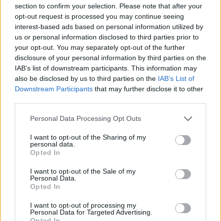
section to confirm your selection. Please note that after your
opt-out request is processed you may continue seeing
interest-based ads based on personal information utilized by
us or personal information disclosed to third parties prior to
your opt-out. You may separately opt-out of the further
disclosure of your personal information by third parties on the
IAB’s list of downstream participants. This information may
also be disclosed by us to third parties on the
IAB’s List of
Downstream Participants
that may further disclose it to other
third parties.
Personal Data Processing Opt Outs
Όμως το πιο ενδιαφέρον στοιχείο δεν είναι μόνο
το ίδιο το launch event.
I want to opt-out of the Sharing of my
personal data.
Είναι ο λόγος που η
Green Cola
φαίνεται να βρίσκει
Opted In
ανταπόκριση σε μια τόσο απαιτητική αγορά.
I want to opt-out of the Sale of my
Personal Data.
Opted In
I want to opt-out of processing my
Personal Data for Targeted Advertising.
Opted In