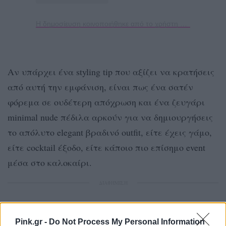
Η δημοσίευση κοινοποιήθηκε από το χρήστη Konstantina Spyropoulou 🧿 (@konstantinaspyropoulou)
Αν υπάρχει ένα styling tip που αξίζει να κρατήσεις
από αυτή την εμφάνιση, είναι πως ένα σατέν
φόρεμα σε ουδέτερη απόχρωση και ένα ζευγάρι
minimal nude πέδιλα αρκούν για να δημιουργήσεις
το απόλυτο elegant βραδινό outfit, είτε έχεις γάμο,
είτε cocktail έξοδο, είτε κάποιο πιο επίσημο event
μέσα στο καλοκαίρι.
ΔΙΑΦΗΜΙΣΗ
Pink.gr -
Do Not Process My Personal Information