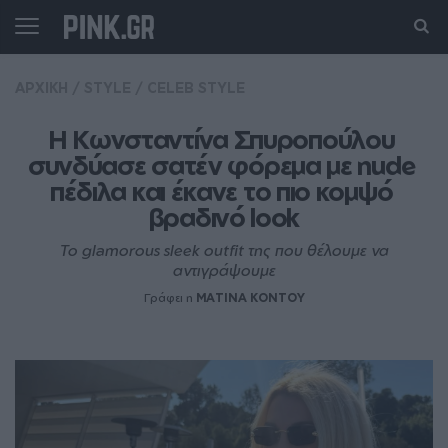
ΑΡΧΙΚΗ
/
STYLE
/
CELEB STYLE
Η Κωνσταντίνα Σπυροπούλου 
συνδύασε σατέν φόρεμα με nude 
πέδιλα και έκανε το πιο κομψό 
βραδινό look
Το glamorous sleek outfit της που θέλουμε να
αντιγράψουμε
Γράφει η
MATINA KONTOY