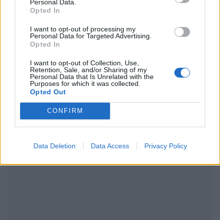
Personal Data.
Ακολουθήστε το Pink.gr και στο
Instagram
Opted In
I want to opt-out of processing my
Personal Data for Targeted Advertising.
Opted In
I want to opt-out of Collection, Use,
Retention, Sale, and/or Sharing of my
ΔΙΑΦΗΜΙΣΗ
Personal Data that Is Unrelated with the
Purposes for which it was collected.
Opted Out
CONFIRM
Data Deletion
Data Access
Privacy Policy