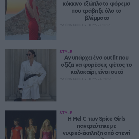
κόκκινο εξώπλατο φόρεμα 
που τράβηξε όλα τα 
βλέμματα
ΜΑΤΊΝΑ ΚΌΝΤΟΥ
ΙΟΥΛ 27, 2026
STYLE
Αν υπάρχει ένα outfit που 
αξίζει να φορέσεις φέτος το 
καλοκαίρι, είναι αυτό
ΜΑΤΊΝΑ ΚΌΝΤΟΥ
ΙΟΥΛ 24, 2026
STYLE
Η Mel C των Spice Girls 
παντρεύτηκε με 
νυφικό‑έκπληξη από στενή 