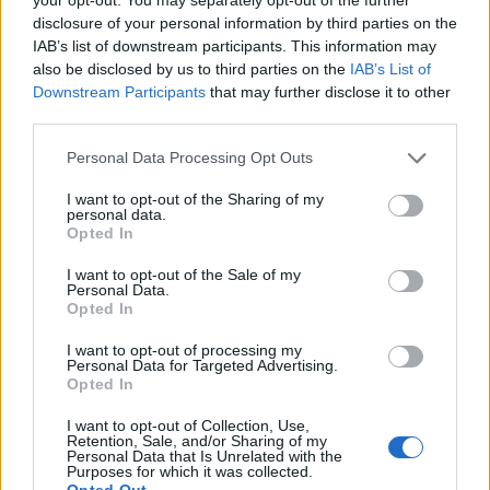
disclosure of your personal information by third parties on the
στις προβλέψεις σου.
IAB’s list of downstream participants. This information may
also be disclosed by us to third parties on the
IAB’s List of
Downstream Participants
that may further disclose it to other
ΤΟΞΟΤΗΣ
third parties.
Personal Data Processing Opt Outs
Η 22/5 φέρνει αυθορμητισμό,
βόλτες και μια πρόταση που
I want to opt-out of the Sharing of my
personal data.
μπορεί να αλλάξει τη διάθεσή
Opted In
σου.
I want to opt-out of the Sale of my
Personal Data.
Opted In
ΑΙΓΟΚΕΡΩΣ
I want to opt-out of processing my
Personal Data for Targeted Advertising.
Opted In
Σήμερα οργανώνεις καλύτερα
υποχρεώσεις και σκέψεις χωρίς να
I want to opt-out of Collection, Use,
Retention, Sale, and/or Sharing of my
σε πιάνει πανικός.
Personal Data that Is Unrelated with the
Purposes for which it was collected.
Opted Out