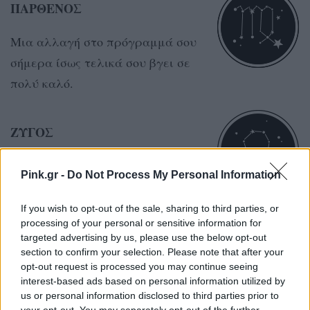
ΠΑΡΘΕΝΟΣ
Μια αλλαγή στο πρόγραμμά σου
σήμερα ίσως τελικά σου βγει σε
πολύ καλό.
ΖΥΓΟΣ
Η μέρα σε βοηθά να βάλεις όρια
Pink.gr -
Do Not Process My Personal Information
και να σταματήσεις να κουβαλάς
ξένα προβλήματα.
If you wish to opt-out of the sale, sharing to third parties, or
processing of your personal or sensitive information for
targeted advertising by us, please use the below opt-out
section to confirm your selection. Please note that after your
ΣΚΟΡΠΙΟΣ
opt-out request is processed you may continue seeing
interest-based ads based on personal information utilized by
Σήμερα το ένστικτό σου είναι
us or personal information disclosed to third parties prior to
δυνατό και δύσκολα πέφτεις έξω
your opt-out. You may separately opt-out of the further