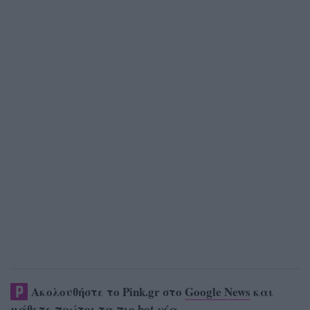
Ακολουθήστε το Pink.gr στο
Google News
και
μάθετε πρώτοι
τα πιο hot νέα
.