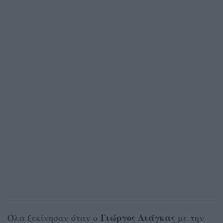
Γιώργος Λιάγκας
Όλα ξεκίνησαν όταν ο
με την