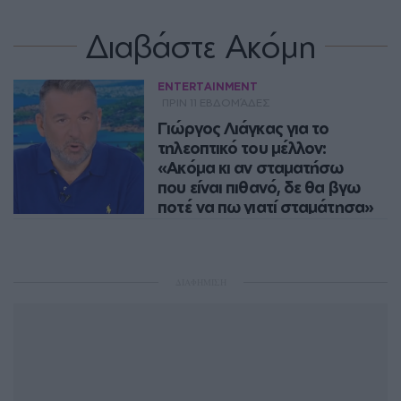
Διαβάστε Ακόμη
ENTERTAINMENT
ΠΡΙΝ 11 ΕΒΔΟΜΆΔΕΣ
Γιώργος Λιάγκας για το
τηλεοπτικό του μέλλον:
«Ακόμα κι αν σταματήσω
που είναι πιθανό, δε θα βγω
ποτέ να πω γιατί σταμάτησα»
Στο τηλεοπτικό του μέλλον
αναφέρθηκε ο Γιώργος Λιάγκας, το
πρωί της Τετάρτης, κατά τη διάρκεια
ΔΙΑΦΗΜΙΣΗ
του «Πρωινού» του ΑΝΤ1