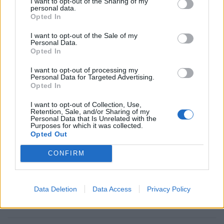
I want to opt-out of the Sharing of my
personal data.
Opted In
I want to opt-out of the Sale of my
Personal Data.
Opted In
I want to opt-out of processing my
Personal Data for Targeted Advertising.
Opted In
I want to opt-out of Collection, Use,
Retention, Sale, and/or Sharing of my
Personal Data that Is Unrelated with the
Purposes for which it was collected.
Opted Out
CONFIRM
Ακολουθήστε το Pink.gr στο
Google News
και
μάθετε πρώτοι
τα πιο hot νέα
.
Data Deletion
Data Access
Privacy Policy
Ακολουθήστε το Pink.gr και στο
Instagram