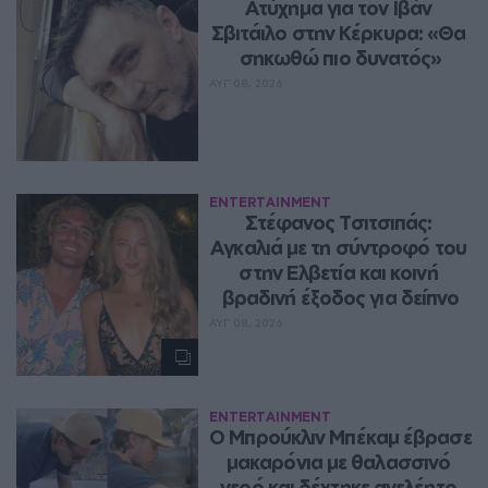
Ατύχημα για τον Ιβάν 
Σβιτάιλο στην Κέρκυρα: «Θα 
σηκωθώ πιο δυνατός»
ΑΥΓ 08, 2026
ENTERTAINMENT
Στέφανος Τσιτσιπάς: 
Αγκαλιά με τη σύντροφό του 
στην Ελβετία και κοινή 
βραδινή έξοδος για δείπνο
ΑΥΓ 08, 2026
ENTERTAINMENT
Ο Μπρούκλιν Μπέκαμ έβρασε 
μακαρόνια με θαλασσινό 
νερό και δέχτηκε ανελέητο 