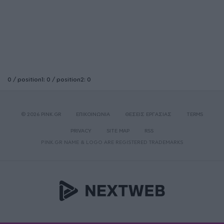
0 / position1: 0 / position2: 0
© 2026 PINK.GR
ΕΠΙΚΟΙΝΩΝΙΑ
ΘΕΣΕΙΣ ΕΡΓΑΣΙΑΣ
TERMS
PRIVACY
SITE MAP
RSS
PINK.GR NAME & LOGO ARE REGISTERED TRADEMARKS