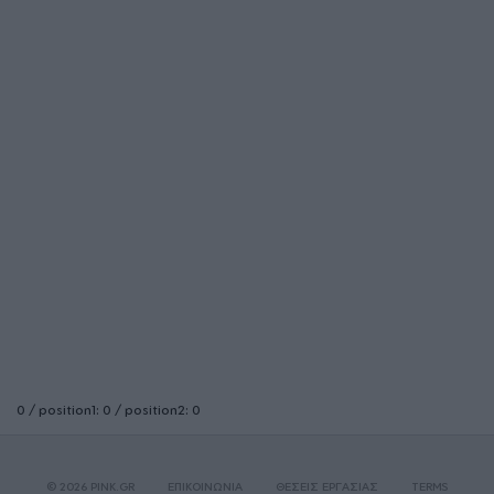
0 / position1: 0 / position2: 0
© 2026 PINK.GR
ΕΠΙΚΟΙΝΩΝΙΑ
ΘΕΣΕΙΣ ΕΡΓΑΣΙΑΣ
TERMS