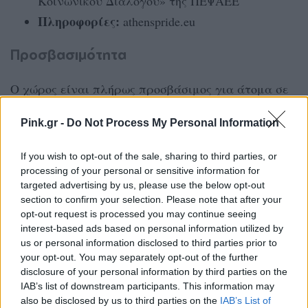
Κοινωνικού Διαλόγου» της ΠΕΨΑΕΕ
Πληροφορίες:
athenspride.eu
Προσβασιμότητα
Ο χώρος είναι πλήρως προσβάσιμος για άτομα σε
αμαξίδιο και διαθέτει προσβάσιμη τουαλέτα. Ο
Pink.gr -
Do Not Process My Personal Information
κοντινότερος σταθμός μετρό είναι η «Βικτώρια»
(Γραμμή 1 – Πράσινη), σε απόσταση περίπου πέντε
If you wish to opt-out of the sale, sharing to third parties, or
λεπτών με τα πόδια από την οδό Ηπείρου.
processing of your personal or sensitive information for
targeted advertising by us, please use the below opt-out
ΔΙΑΦΗΜΙΣΗ
section to confirm your selection. Please note that after your
opt-out request is processed you may continue seeing
interest-based ads based on personal information utilized by
us or personal information disclosed to third parties prior to
your opt-out. You may separately opt-out of the further
disclosure of your personal information by third parties on the
IAB’s list of downstream participants. This information may
also be disclosed by us to third parties on the
IAB’s List of