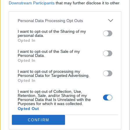
Downstream Participants
that may further disclose it to other
third parties.
Personal Data Processing Opt Outs
I want to opt-out of the Sharing of my
personal data.
Opted In
I want to opt-out of the Sale of my
Personal Data.
Opted In
I want to opt-out of processing my
Personal Data for Targeted Advertising.
Opted In
Ακολουθήστε το Pink.gr στο
Google News
και
I want to opt-out of Collection, Use,
Retention, Sale, and/or Sharing of my
μάθετε πρώτοι
τα πιο hot νέα
.
Personal Data that Is Unrelated with the
Purposes for which it was collected.
Opted Out
Ακολουθήστε το Pink.gr και στο
Instagram
CONFIRM