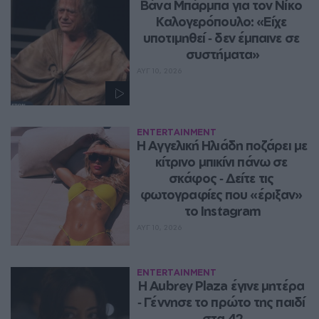
Βάνα Μπάρμπα για τον Νίκο 
Καλογερόπουλο: «Είχε 
υποτιμηθεί ‑ δεν έμπαινε σε 
συστήματα»
ΑΥΓ 10, 2026
ENTERTAINMENT
Η Αγγελική Ηλιάδη ποζάρει με 
κίτρινο μπικίνι πάνω σε 
σκάφος ‑ Δείτε τις 
φωτογραφίες που «έριξαν» 
το Instagram
ΑΥΓ 10, 2026
ENTERTAINMENT
Η Aubrey Plaza έγινε μητέρα 
‑ Γέννησε το πρώτο της παιδί 
στα 42