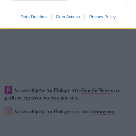
Data Deletion
Data Access
Privacy Policy
Ακολουθήστε το Pink.gr στο
Google News
και
μάθετε πρώτοι
τα πιο hot νέα
.
Ακολουθήστε το Pink.gr και στο
Instagram