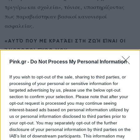
τριγύρω και σχολεία», τόνισε, υποστηρίζοντας
πως παραβιάστηκαν βασικοί κανονισμοί
ασφαλείας.
«ΑΥΤΌ ΠΟΥ ΜΕ ΚΡΑΤΆΕΙ ΣΤΗ ΖΩΉ ΕΊΝΑΙ ΟΙ
ΆΝΘΡΩΠΟΙ ΓΎΡΩ ΜΟΥ»
Pink.gr -
Do Not Process My Personal Information
Παρά το βάρος των δυσκολιών, η ηθοποιός δεν
έχασε την ψυχική της δύναμη. «Αυτό που με
If you wish to opt-out of the sale, sharing to third parties, or
κρατάει στη ζωή και δεν χάνω τη δύναμή μου είναι
processing of your personal or sensitive information for
targeted advertising by us, please use the below opt-out
οι άνθρωποι που υπάρχουν γύρω μου», ανέφερε
section to confirm your selection. Please note that after your
με θέρμη.
opt-out request is processed you may continue seeing
interest-based ads based on personal information utilized by
us or personal information disclosed to third parties prior to
Η στήριξη του περιβάλλοντός της φαίνεται να
your opt-out. You may separately opt-out of the further
αποτελεί τον πιο σημαντικό σύμμαχό της σε αυτή
disclosure of your personal information by third parties on the
τη διπλή πρόκληση — τόσο για τη σωματική
IAB’s list of downstream participants. This information may