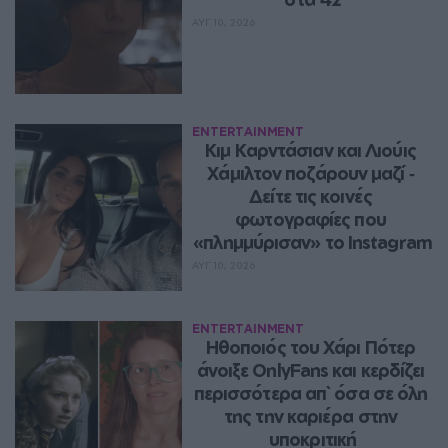
ΑΥΓ 10, 2026
ENTERTAINMENT
Κιμ Καρντάσιαν και Λιούις 
Χάμιλτον ποζάρουν μαζί ‑ 
Δείτε τις κοινές 
φωτογραφίες που 
«πλημμύρισαν» το Instagram
ΑΥΓ 10, 2026
ENTERTAINMENT
Ηθοποιός του Χάρι Πότερ 
άνοιξε OnlyFans και κερδίζει 
περισσότερα απ` όσα σε όλη 
της την καριέρα στην 
υποκριτική