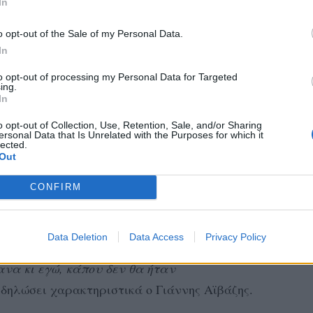
In
ξε άτομο που τραβούσε φωτογραφίες. Δεν
o opt-out of the Sale of my Personal Data.
θα ήθελα, χωρίς να σχολιαστώ.
In
to opt-out of processing my Personal Data for Targeted
ing.
In
o opt-out of Collection, Use, Retention, Sale, and/or Sharing
ersonal Data that Is Unrelated with the Purposes for which it
lected.
Out
CONFIRM
θοποιός το 2024 χώρισε από τη Μαρία
 γάμου και την απόκτηση μιας κόρης.
Data Deletion
Data Access
Privacy Policy
πάρω την απόφαση να χωρίσω. Από την
να κι εγώ, κάπου δεν θα ήταν
ε δηλώσει χαρακτηριστικά ο Γιάννης Αϊβάζης.