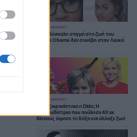
ENTERTAINMENT
Η πιο δύσκολη στιγμή στη ζωή του
Barack Obama δεν συνέβη στον Λευκό
Οίκο
ENTERTAINMENT
Πού εξαφανίστηκε η Dido; Η
τραγουδίστρια που πούλησε 40 εκ.
δίσκους άφησε τη δόξα και άλλαξε ζωή