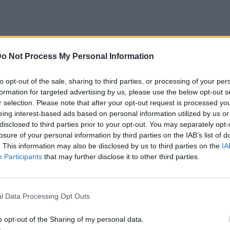
 τα χρόνια στις δουλειές που έχω κάνει,
o Not Process My Personal Information
ίναι αρκετό. Μπα όχι φτιάχνουν τις
to opt-out of the sale, sharing to third parties, or processing of your per
ά όχι. Eχω πει όχι σε μεγάλη σειρά και δεν
formation for targeted advertising by us, please use the below opt-out s
 Γιάννης Αϊβάζης.
r selection. Please note that after your opt-out request is processed y
eing interest-based ads based on personal information utilized by us or
φερθεί με σεβασμό. Πάντα υπάρχουν
disclosed to third parties prior to your opt-out. You may separately opt-
losure of your personal information by third parties on the IAB’s list of
άγματα ή μπορεί να σε φέρουν σε δύσκολη
. This information may also be disclosed by us to third parties on the
IA
λέγεται, σημασία έχει ποιος το λέει. Έχουν
Participants
that may further disclose it to other third parties.
αχωρηθεί, έχουν υπάρξει στιγμές που έχω
λλο σημείο ο ηθοποιός.
l Data Processing Opt Outs
πήκε δημοσιογράφος ντυμένος γιατρός μέσα
o opt-out of the Sharing of my personal data.
 Ήταν παράνοια. Όταν ήταν έγκυος η Μαρία