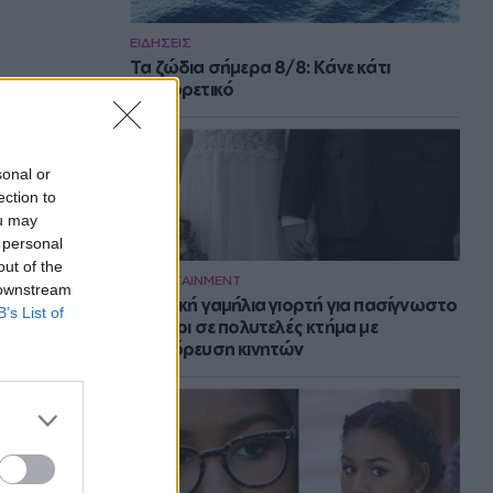
ΕΙΔΗΣΕΙΣ
Τα ζώδια σήμερα 8/8: Κάνε κάτι
διαφορετικό
sonal or
ection to
ou may
 personal
out of the
ENTERTAINMENT
 downstream
Μυστική γαμήλια γιορτή για πασίγνωστο
B’s List of
ζευγάρι σε πολυτελές κτήμα με
απαγόρευση κινητών