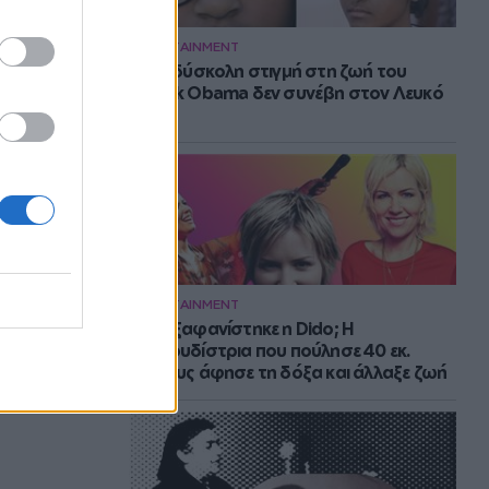
ENTERTAINMENT
Η πιο δύσκολη στιγμή στη ζωή του
Barack Obama δεν συνέβη στον Λευκό
Οίκο
ENTERTAINMENT
Πού εξαφανίστηκε η Dido; Η
τραγουδίστρια που πούλησε 40 εκ.
δίσκους άφησε τη δόξα και άλλαξε ζωή