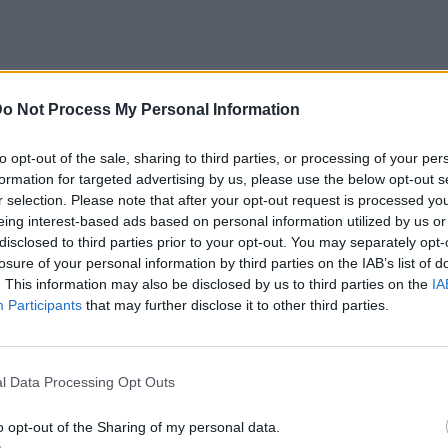
o Not Process My Personal Information
to opt-out of the sale, sharing to third parties, or processing of your per
αλλά και αποφασιστικότητα.
formation for targeted advertising by us, please use the below opt-out s
η μέση.
r selection. Please note that after your opt-out request is processed y
eing interest-based ads based on personal information utilized by us or
disclosed to third parties prior to your opt-out. You may separately opt-
losure of your personal information by third parties on the IAB’s list of
. This information may also be disclosed by us to third parties on the
IA
Participants
that may further disclose it to other third parties.
ές στιγμές και ανθρώπους
α.
l Data Processing Opt Outs
o opt-out of the Sharing of my personal data.