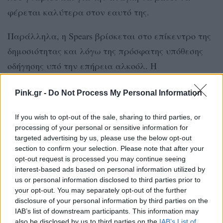
φέρεται καλύτερα στον εαυτό της.
Παράλληλα, η Spears βρίσκεται στο επίκεντρο της
δημοσιότητας και λόγω της πρόσφατης υπόθεσης
οδήγησης υπό την επήρεια αλκοόλ. Η
τραγουδίστρια παραδέχθηκε την ενοχή της για
Pink.gr -
Do Not Process My Personal Information
πλημμεληματική επικίνδυνη οδήγηση, ενώ της
επιβλήθηκε αναστολή, πρόστιμο και υποχρεωτική
If you wish to opt-out of the sale, sharing to third parties, or
παρακολούθηση ψυχολόγου και ψυχιάτρου.
processing of your personal or sensitive information for
targeted advertising by us, please use the below opt-out
ΔΙΑΦΗΜΙΣΗ
section to confirm your selection. Please note that after your
opt-out request is processed you may continue seeing
interest-based ads based on personal information utilized by
us or personal information disclosed to third parties prior to
your opt-out. You may separately opt-out of the further
disclosure of your personal information by third parties on the
IAB’s list of downstream participants. This information may
also be disclosed by us to third parties on the
IAB’s List of