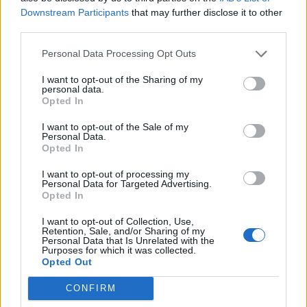
Downstream Participants
that may further disclose it to other
third parties.
Personal Data Processing Opt Outs
I want to opt-out of the Sharing of my
personal data.
Opted In
I want to opt-out of the Sale of my
Personal Data.
Opted In
I want to opt-out of processing my
Personal Data for Targeted Advertising.
Opted In
Ακολουθήστε το Pink.gr στο
Google News
και
I want to opt-out of Collection, Use,
Retention, Sale, and/or Sharing of my
μάθετε πρώτοι
τα πιο hot νέα
.
Personal Data that Is Unrelated with the
Purposes for which it was collected.
Opted Out
Ακολουθήστε το Pink.gr και στο
Instagram
CONFIRM