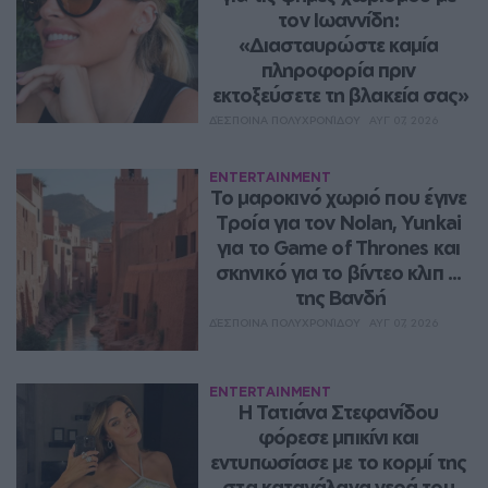
τον Ιωαννίδη: 
«Διασταυρώστε καμία 
πληροφορία πριν 
εκτοξεύσετε τη βλακεία σας»
ΔΈΣΠΟΙΝΑ ΠΟΛΥΧΡΟΝΊΔΟΥ
ΑΥΓ 07, 2026
ENTERTAINMENT
Το μαροκινό χωριό που έγινε 
Τροία για τον Nolan, Yunkai 
για το Game of Thrones και 
σκηνικό για το βίντεο κλιπ ... 
της Βανδή
ΔΈΣΠΟΙΝΑ ΠΟΛΥΧΡΟΝΊΔΟΥ
ΑΥΓ 07, 2026
ENTERTAINMENT
Η Τατιάνα Στεφανίδου 
φόρεσε μπικίνι και 
εντυπωσίασε με το κορμί της 
στα καταγάλανα νερά του 