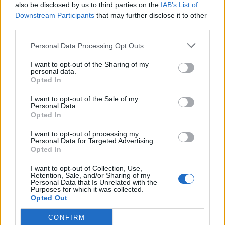
also be disclosed by us to third parties on the
IAB’s List of
Downstream Participants
that may further disclose it to other
third parties.
Personal Data Processing Opt Outs
I want to opt-out of the Sharing of my
personal data.
Opted In
I want to opt-out of the Sale of my
Personal Data.
Opted In
I want to opt-out of processing my
Personal Data for Targeted Advertising.
Opted In
I want to opt-out of Collection, Use,
Retention, Sale, and/or Sharing of my
Ακολουθήστε το Pink.gr στο
Google News
και
Personal Data that Is Unrelated with the
Purposes for which it was collected.
μάθετε πρώτοι
τα πιο hot νέα
.
Opted Out
Ακολουθήστε το Pink.gr και στο
Instagram
CONFIRM