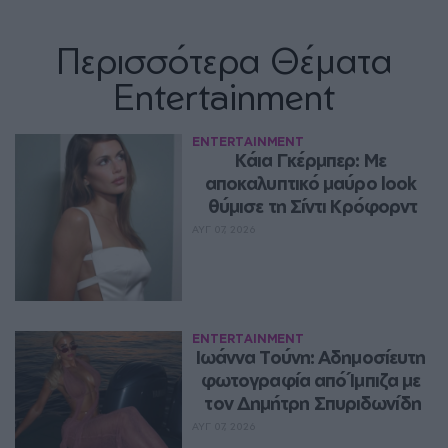
Περισσότερα Θέματα
Entertainment
ENTERTAINMENT
Κάια Γκέρμπερ: Με 
αποκαλυπτικό μαύρο look 
θύμισε τη Σίντι Κρόφορντ
ΑΥΓ 07, 2026
ENTERTAINMENT
Ιωάννα Τούνη: Αδημοσίευτη 
φωτογραφία από Ίμπιζα με 
τον Δημήτρη Σπυριδωνίδη
ΑΥΓ 07, 2026