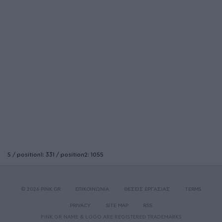
5 / position1: 331 / position2: 1055
© 2026 PINK.GR
ΕΠΙΚΟΙΝΩΝΙΑ
ΘΕΣΕΙΣ ΕΡΓΑΣΙΑΣ
TERMS
PRIVACY
SITE MAP
RSS
PINK.GR NAME & LOGO ARE REGISTERED TRADEMARKS