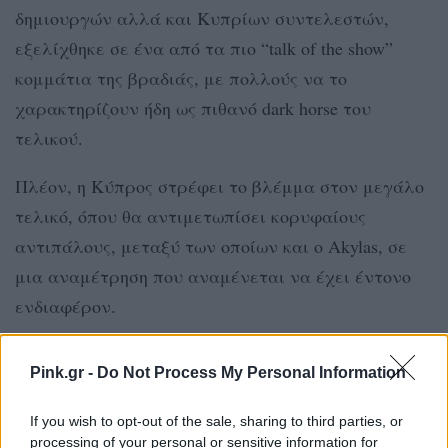
δημιουργών αλλά και Κυπρίων συντελεστών,
εξελίχθηκε σε ένα από τα πιο “talk of the show”
κομμάτια της βραδιάς, με πολλούς να το
χαρακτηρίζουν ήδη ως πιθανό dark horse του
τελικού.
Πλέον, η Κύπρος στρέφει το βλέμμα στον μεγάλο
τελικό, όπου θα αντιμετωπίσει κορυφαίους
αντιπάλους, μεταξύ των οποίων και ο Akylas, σε
μια αναμέτρηση που αναμένεται να έχει έντονο
ενδιαφέρον.
Pink.gr -
Do Not Process My Personal Information
If you wish to opt-out of the sale, sharing to third parties, or
processing of your personal or sensitive information for