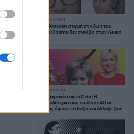
ENTERTAINMENT
Η πιο δύσκολη στιγμή στη ζωή του
Barack Obama δεν συνέβη στον Λευκό
Οίκο
ENTERTAINMENT
Πού εξαφανίστηκε η Dido; Η
τραγουδίστρια που πούλησε 40 εκ.
δίσκους άφησε τη δόξα και άλλαξε ζωή