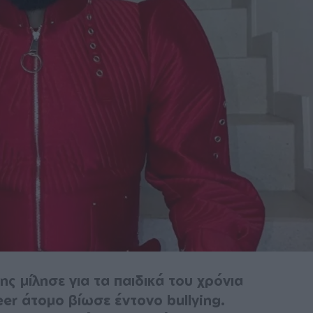
ς μίλησε για τα παιδικά του χρόνια
er άτομο βίωσε έντονο bullying.