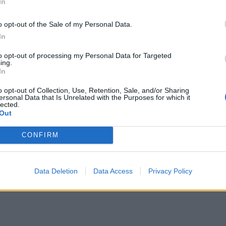
In
o opt-out of the Sale of my Personal Data.
ήφανη. Είναι τόσο χαρούμενη. Όταν άκουσε
In
 έκλαιγε πάρα πολύ. Με πήρε τηλέφωνο και
to opt-out of processing my Personal Data for Targeted
ις αυτό;». Είναι πραγματικά πολύ
ing.
αντικό για όλους τους γονείς εκεί έξω να
In
 ακριβώς είναι και να στηρίζουν τα όνειρά
o opt-out of Collection, Use, Retention, Sale, and/or Sharing
ersonal Data that Is Unrelated with the Purposes for which it
Μην προσπαθείτε να τα αλλάξετε.
lected.
Out
ετε
» εξομολογήθηκε ο Akylas.
CONFIRM
Data Deletion
Data Access
Privacy Policy