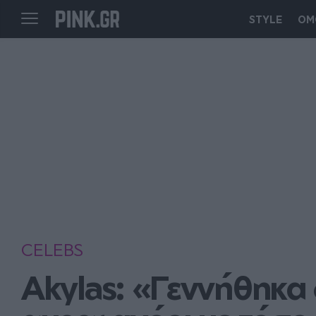
STYLE
ΟΜ
CELEBS
Akylas: «Γεννήθηκα 