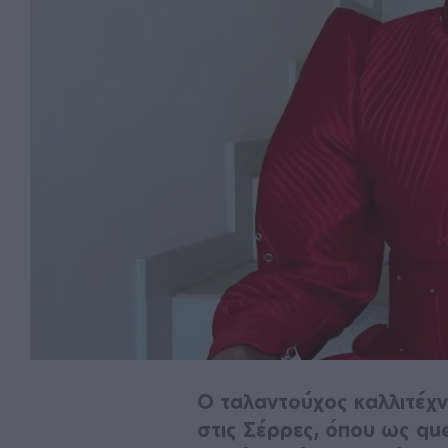
Ο ταλαντούχος καλλιτέχνη
στις Σέρρες, όπου ως que