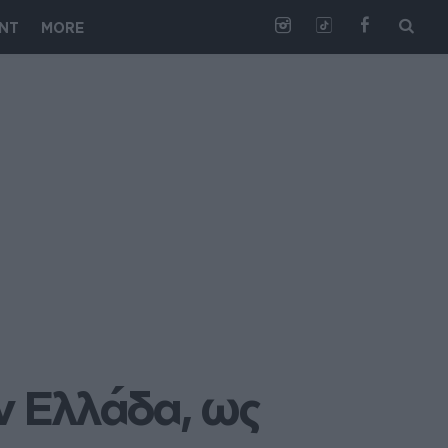
NT
MORE
ν Ελλάδα, ως 