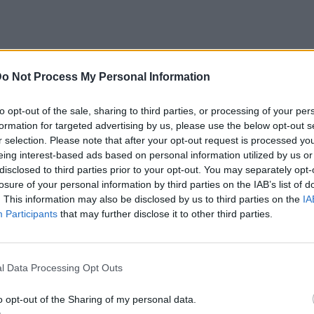
o Not Process My Personal Information
 στην Ελλάδα, ως ένα queer αγόρι που βίωσε
to opt-out of the sale, sharing to third parties, or processing of your per
ν είχα χρήματα, δεν είχα διασυνδέσεις.
formation for targeted advertising by us, please use the below opt-out s
ότι πρέπει να σταματήσω αυτό που κάνω,
r selection. Please note that after your opt-out request is processed y
eing interest-based ads based on personal information utilized by us or
νω τον χρόνο μου. Αλλά ποτέ δεν τους
disclosed to third parties prior to your opt-out. You may separately opt-
τησα.
losure of your personal information by third parties on the IAB’s list of
. This information may also be disclosed by us to third parties on the
IA
 εσείς. Να μην αφήσετε ποτέ κανέναν να
Participants
that may further disclose it to other third parties.
 πει ότι δεν είστε αρκετά καλοί ή ότι δεν
εία μέσα στα χέρια σας. Μπορείτε να
l Data Processing Opt Outs
 πραγματικά το θέλετε. Γι’ αυτό να
ι να αγαπάτε περισσότερο τον εαυτό σας.
o opt-out of the Sharing of my personal data.