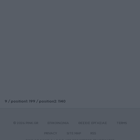
9 / position1: 199 / position2: 1140
© 2026 PINK.GR
ΕΠΙΚΟΙΝΩΝΙΑ
ΘΕΣΕΙΣ ΕΡΓΑΣΙΑΣ
TERMS
PRIVACY
SITE MAP
RSS