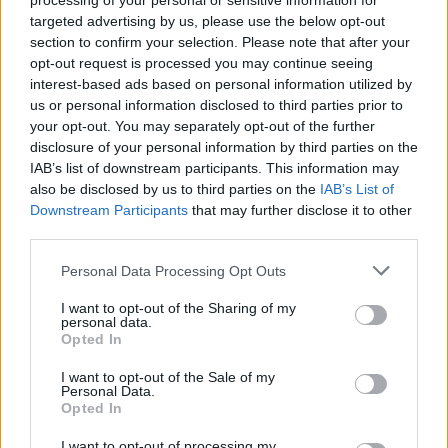
processing of your personal or sensitive information for
ομορφιά της ζωής και τις αυθόρμητες στιγμές γύρω
targeted advertising by us, please use the below opt-out
section to confirm your selection. Please note that after your
από ένα τραπέζι. Με λαμπερό χρώμα και κομψή
opt-out request is processed you may continue seeing
παρουσία, αποτελεί την ιδανική επιλογή για τις
interest-based ads based on personal information utilized by
us or personal information disclosed to third parties prior to
ανοιξιάτικες και καλοκαιρινές συναντήσεις, από
your opt-out. You may separately opt-out of the further
ένα χαλαρό aperitif μέχρι ένα εκλεπτυσμένο
disclosure of your personal information by third parties on the
IAB’s list of downstream participants. This information may
γεύμα με θαλασσινά και ελαφριές γεύσεις.
also be disclosed by us to third parties on the
IAB’s List of
Downstream Participants
that may further disclose it to other
Κάθε φιάλη Μοσχοφίλερο Ροζέ είναι μια
third parties.
πρόσκληση να ανακαλύψουμε ξανά μια
Personal Data Processing Opt Outs
εμβληματική ποικιλία και να αφεθούμε στη
γοητεία μιας νέας, «ροζέ» εποχής.
I want to opt-out of the Sharing of my
personal data.
Opted In
ΛΊΓΑ ΛΌΓΙΑ ΓΙΑ ΤΗΝ ΕΛΛΗΝΙΚΑ ΟΙΝΟΠΟΙΕΙΑ
I want to opt-out of the Sale of my
Α.Ε.
Personal Data.
Opted In
Ο Όμιλος Ελληνικά Οινοποιεία Α.Ε.
I want to opt-out of processing my